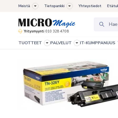
Meistä
Tietopankki
Yhteystiedot
Etätu
Toggle
Toggle
sub-
sub-
menu
menu
Yritysmyynti
010 328 4708
TUOTTEET
PALVELUT
IT-KUMPPANUUS
Toggle
Toggle
sub-
sub-
menu
menu