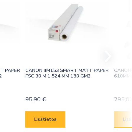
T PAPER 
CANON IJM153 SMART MATT PAPER 
CANON 
2
FSC 30 M 1.524 MM 180 GM2
610MM 
95,90
€
295,0
Lisätietoa
Lisä