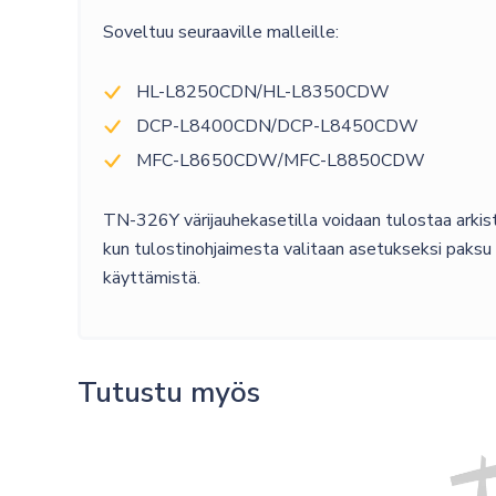
Soveltuu seuraaville malleille:
HL-L8250CDN/HL-L8350CDW
DCP-L8400CDN/DCP-L8450CDW
MFC-L8650CDW/MFC-L8850CDW
TN-326Y värijauhekasetilla voidaan tulostaa arkist
kun tulostinohjaimesta valitaan asetukseksi paksu 
käyttämistä.
Tutustu myös