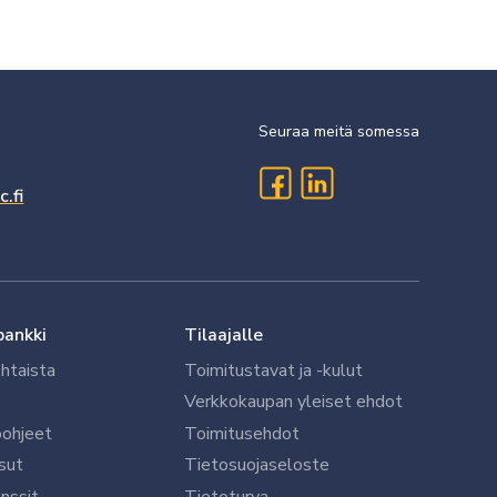
Seuraa meitä somessa
.fi
pankki
Tilaajalle
htaista
Toimitustavat ja -kulut
Verkkokaupan yleiset ehdot
öohjeet
Toimitusehdot
sut
Tietosuojaseloste
nssit
Tietoturva