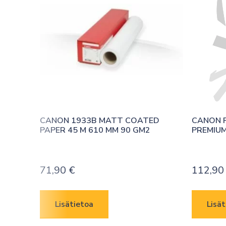
CANON 1933B MATT COATED 
CANON P
PAPER 45 M 610 MM 90 GM2
PREMIUM
71,90
€
112,9
Lisätietoa
Lisät