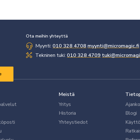
Ota meihin yhteyttä
Myynti:
010 328 4708
myynti@micromagic.fi
Tekninen tuki:
010 328 4709
tuki@micromagic
Meistä
Tieto
palvelut
Yritys
Ajanko
Historia
Blogi
köposti
Yhteystiedot
Käytt
u
Ratkai
palvelu
Refere