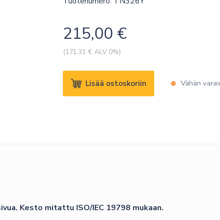
Tuotenumero: TN326Y
215,00
€
(
171.31
€ ALV 0%)
BROTHER
Lisää ostoskoriin
Vähän vara
TN-
326Y
TONER
HIGH
YELLOW
3500P
määrä
 sivua. Kesto mitattu ISO/IEC 19798 mukaan.