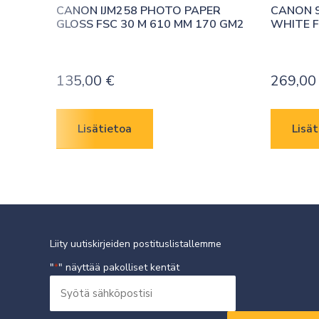
CANON IJM258 PHOTO PAPER 
CANON 9
GLOSS FSC 30 M 610 MM 170 GM2
WHITE F
135,00
€
269,0
Lisätietoa
Lisät
Liity uutiskirjeiden postituslistallemme
"
" näyttää pakolliset kentät
*
Syötä
sähköpostisi