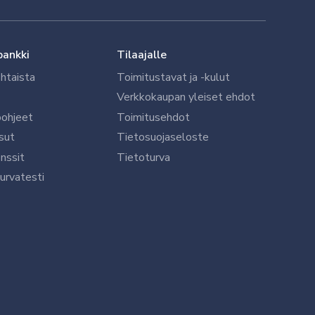
pankki
Tilaajalle
htaista
Toimitustavat ja -kulut
Verkkokaupan yleiset ehdot
öohjeet
Toimitusehdot
sut
Tietosuojaseloste
nssit
Tietoturva
urvatesti