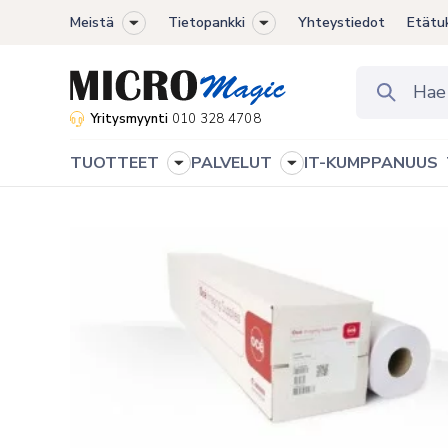
Meistä
Tietopankki
Yhteystiedot
Etätu
Toggle
Toggle
sub-
sub-
menu
menu
Yritysmyynti
010 328 4708
TUOTTEET
PALVELUT
IT-KUMPPANUUS
Toggle
Toggle
sub-
sub-
menu
menu