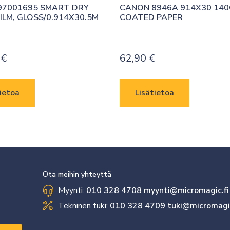
7001695 SMART DRY 
CANON 8946A 914X30 140
ILM, GLOSS/0.914X30.5M
COATED PAPER
0
€
62,90
€
ietoa
Lisätietoa
Ota meihin yhteyttä
Myynti:
010 328 4708
myynti@micromagic.fi
Tekninen tuki:
010 328 4709
tuki@micromagic