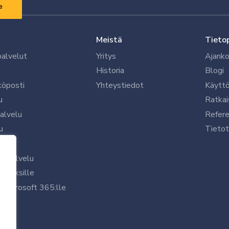
Meistä
Tieto
palvelut
Yritys
Ajanko
Historia
Blogi
köposti
Yhteystiedot
Käytt
u
Ratkai
palvelu
Refere
u
Tietot
le
uspalvelu
rityksille
 Microsoft 365:lle