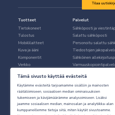
Vaaditaan
*
Tuotteet
Palvelut
Tietokoneet
Sähköposti ja viestintä
Tulostus
Salattu sähköposti
Mobiililaitteet
Personoitu salattu säh
Kuva ja ääni
Tiedostojen jakopalvel
Komponentit
Sähköinen allekirjoitus
Verkko
Varmuuskopiointipalvel
Ohjelmistot
Microsoft 365 yrityksil
Tämä sivusto käyttää evästeitä
Oheislaitteet
Microsoft 365 -varmist
Käytämme evästeitä tarjoamamme sisällön ja mainosten
WithSecure tietoturva y
räätälöimiseen, sosiaalisen median ominaisuuksien
WithSecuren tietoturva
tukemiseen ja kävijämäärämme analysoimiseen. Lisäksi
Käyttäjätukipalvelu
jaamme sosiaalisen median, mainosalan ja analytiikka-alan
Tietoturvakartoitus
kumppaneillemme tietoja siitä, miten käytät sivustoamme.