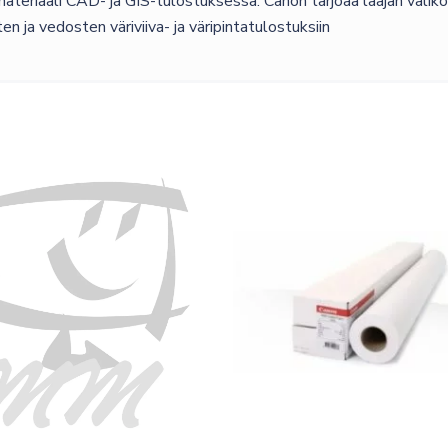
teriaali CAD- ja GIS-tulostuksessa. Canon tarjoaa laajan valik
en ja vedosten väriviiva- ja väripintatulostuksiin