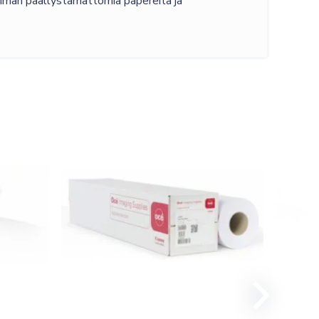
oiman päällystämättömiä papereita ja