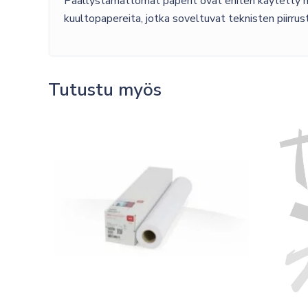
Päällystämättömät paperit ovat eniten käytetty ma
kuultopapereita, jotka soveltuvat teknisten piirrust
Tutustu myös