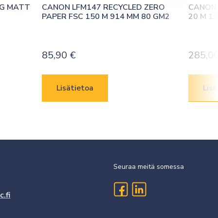
G MATT 
CANON LFM147 RECYCLED ZERO 
CANON I
PAPER FSC 150 M 914 MM 80 GM2
20 M 1.
85,90
€
285,0
Lisätietoa
Lisä
Seuraa meitä somessa
.fi