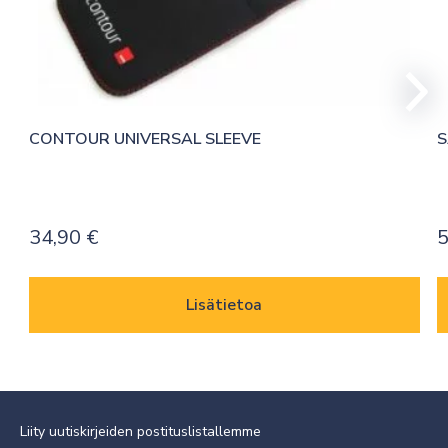
CONTOUR UNIVERSAL SLEEVE
S
34,90
€
5
Lisätietoa
Liity uutiskirjeiden postituslistallemme