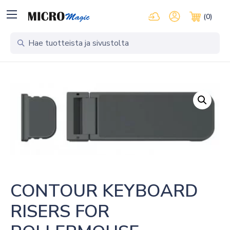
Kirjaudu pilvipalveluihi
Oma tili
(0)
Ostosko
CONTOUR KEYBOARD 
RISERS FOR 