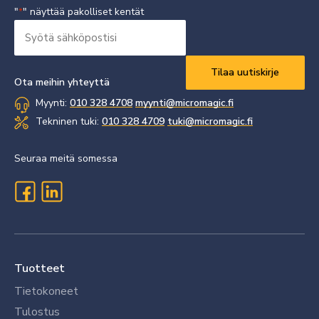
"
" näyttää pakolliset kentät
*
Syötä
sähköpostisi
Vaaditaan
*
Ota meihin yhteyttä
Myynti:
010 328 4708
myynti@micromagic.fi
Tekninen tuki:
010 328 4709
tuki@micromagic.fi
Seuraa meitä somessa
Tuotteet
Tietokoneet
Tulostus