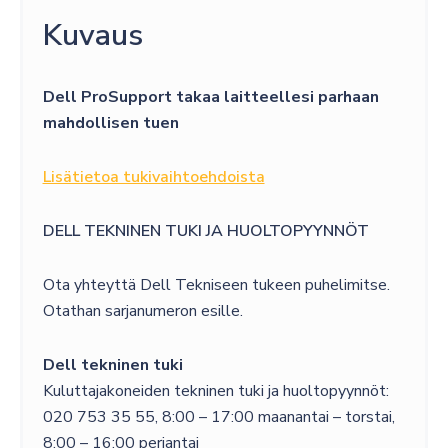
TO
Kuvaus
5Y
PROSUPPORT
Dell ProSupport takaa laitteellesi parhaan
24/7
mahdollisen tuen
4H
SERVICE
Lisätietoa tukivaihtoehdoista
UPGRADE
määrä
DELL TEKNINEN TUKI JA HUOLTOPYYNNÖT
Ota yhteyttä Dell Tekniseen tukeen puhelimitse.
Otathan sarjanumeron esille.
Dell tekninen tuki
Kuluttajakoneiden tekninen tuki ja huoltopyynnöt:
020 753 35 55, 8:00 – 17:00 maanantai – torstai,
8:00 – 16:00 perjantai