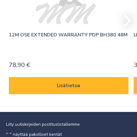
12M OSE EXTENDED WARRANTY PDP BH380 48M
L
78,90
€
Lisätietoa
Liity uutiskirjeiden postituslistallemme
"
" näyttää pakolliset kentät
*