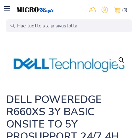
Kirjaudu pilvipalveluihi
Oma tili
(0)
Ostosko
DELL POWEREDGE 
R660XS 3Y BASIC 
ONSITE TO 5Y 
PROSUPPORT 24/7 4H 