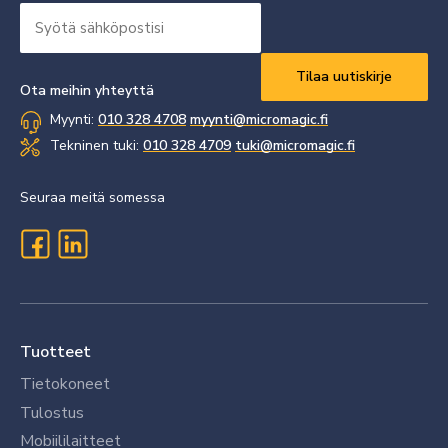
Syötä
sähköpostisi
Vaaditaan
*
Ota meihin yhteyttä
Myynti:
010 328 4708
myynti@micromagic.fi
Tekninen tuki:
010 328 4709
tuki@micromagic.fi
Seuraa meitä somessa
Tuotteet
Tietokoneet
Tulostus
Mobiililaitteet