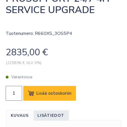
SERVICE UPGRADE
Tuotenumero: R660XS_3OS5P4
2835,00
€
(
2258.96
€ ALV 0%)
Varastossa
DELL
Lisää ostoskoriin
POWEREDGE
R660XS
3Y
KUVAUS
LISÄTIEDOT
BASIC
ONSITE