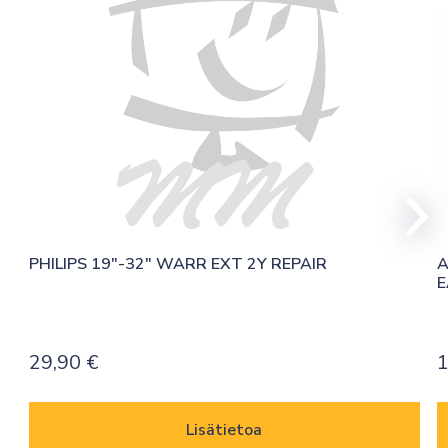
PHILIPS 19″-32″ WARR EXT 2Y REPAIR
A
E
29,90
€
Lisätietoa