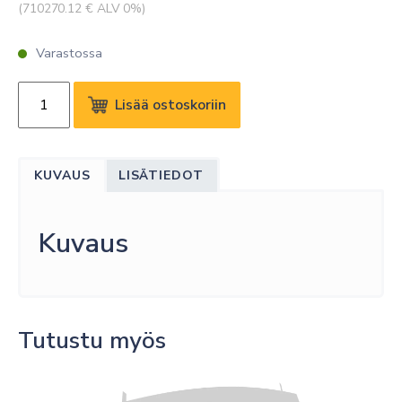
(
710270.12
€ ALV 0%)
Varastossa
EXTREME
Lisää ostoskoriin
EW
SOFTWARE
SUPPORT
KUVAUS
LISÄTIEDOT
39525
määrä
Kuvaus
Tutustu myös