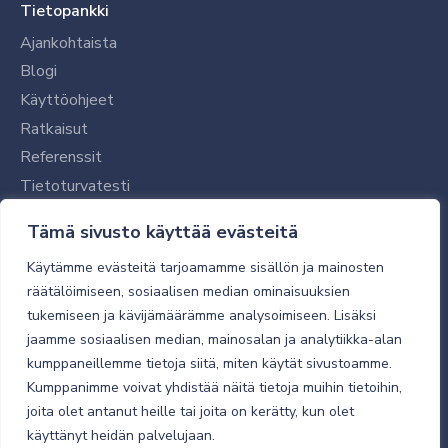
Tietopankki
Ajankohtaista
Blogi
Käyttöohjeet
Ratkaisut
Referenssit
Tietoturvatesti
Tilaajalle
Tämä sivusto käyttää evästeitä
Toimitustavat ja -kulut
Käytämme evästeitä tarjoamamme sisällön ja mainosten
Verkkokaupan yleiset ehdot
räätälöimiseen, sosiaalisen median ominaisuuksien
tukemiseen ja kävijämäärämme analysoimiseen. Lisäksi
Toimitusehdot
jaamme sosiaalisen median, mainosalan ja analytiikka-alan
Tietosuojaseloste
kumppaneillemme tietoja siitä, miten käytät sivustoamme.
Tietoturva
Kumppanimme voivat yhdistää näitä tietoja muihin tietoihin,
joita olet antanut heille tai joita on kerätty, kun olet
käyttänyt heidän palvelujaan.