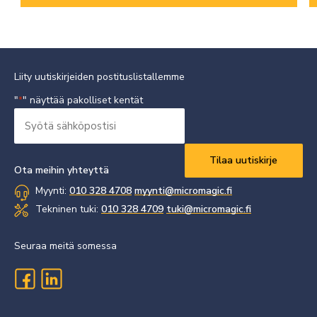
Liity uutiskirjeiden postituslistallemme
"
" näyttää pakolliset kentät
*
Syötä
sähköpostisi
Vaaditaan
*
Ota meihin yhteyttä
Myynti:
010 328 4708
myynti@micromagic.fi
Tekninen tuki:
010 328 4709
tuki@micromagic.fi
Seuraa meitä somessa