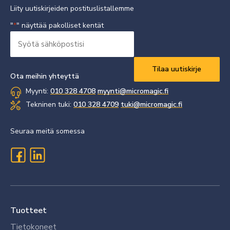
Liity uutiskirjeiden postituslistallemme
"
" näyttää pakolliset kentät
*
Syötä
sähköpostisi
Vaaditaan
*
Ota meihin yhteyttä
Myynti:
010 328 4708
myynti@micromagic.fi
Tekninen tuki:
010 328 4709
tuki@micromagic.fi
Seuraa meitä somessa
Tuotteet
Tietokoneet