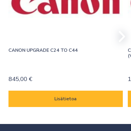
CANON UPGRADE C24 TO C44
C
(
845,00
€
1
Lisätietoa