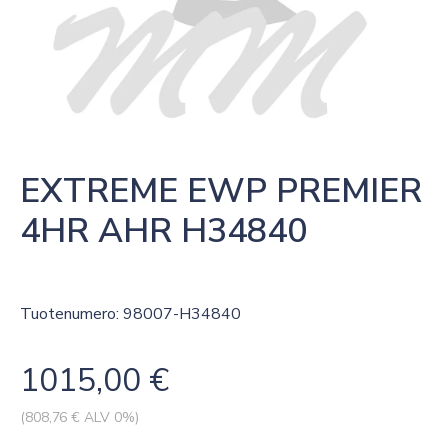
EXTREME EWP PREMIER 
4HR AHR H34840
Tuotenumero: 98007-H34840
1015,00
€
(
808,76
€ ALV 0%)