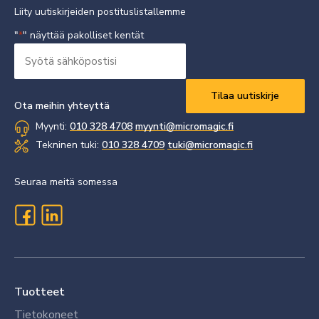
Liity uutiskirjeiden postituslistallemme
"
" näyttää pakolliset kentät
*
Syötä
sähköpostisi
Vaaditaan
*
Ota meihin yhteyttä
Myynti:
010 328 4708
myynti@micromagic.fi
Tekninen tuki:
010 328 4709
tuki@micromagic.fi
Seuraa meitä somessa
Tuotteet
Tietokoneet