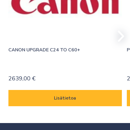
CANON UPGRADE C24 TO C60+
P
2639,00
€
2
Lisätietoa