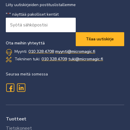
Liity uutiskirjeiden postituslistallemme
"
" näyttää pakolliset kentät
*
Syötä
sähköpostisi
Vaaditaan
*
Ota meihin yhteyttä
Myynti:
010 328 4708
myynti@micromagic.fi
Tekninen tuki:
010 328 4709
tuki@micromagic.fi
Seuraa meitä somessa
Tuotteet
Tietokoneet