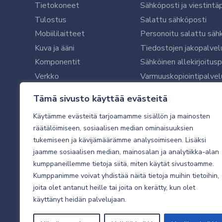
Tietokoneet
Sähköposti ja viestintä
Tulostus
Salattu sähköposti
Mobiililaitteet
Personoitu salattu säh
Kuva ja ääni
Tiedostojen jakopalvel
Komponentit
Sähköinen allekirjoitus
Verkko
Varmuuskopiointipalvel
Ohjelmistot
Microsoft 365 yrityksil
Tämä sivusto käyttää evästeitä
Oheislaitteet
Microsoft 365 -varmist
Käytämme evästeitä tarjoamamme sisällön ja mainosten
WithSecure tietoturva y
räätälöimiseen, sosiaalisen median ominaisuuksien
WithSecuren tietoturva
tukemiseen ja kävijämäärämme analysoimiseen. Lisäksi
Käyttäjätukipalvelu
jaamme sosiaalisen median, mainosalan ja analytiikka-alan
Tietoturvakartoitus
kumppaneillemme tietoja siitä, miten käytät sivustoamme.
Sähköpostikartoitus
Kumppanimme voivat yhdistää näitä tietoja muihin tietoihin,
joita olet antanut heille tai joita on kerätty, kun olet
Valvottu tietoturva 24
käyttänyt heidän palvelujaan.