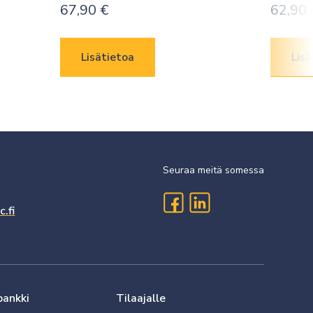
67,90
€
62,90
Lisätietoa
Lisä
Seuraa meitä somessa
.fi
pankki
Tilaajalle