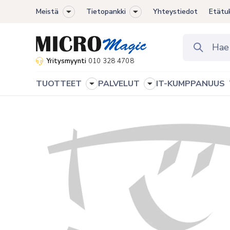
Meistä
Tietopankki
Yhteystiedot
Etätu
Toggle
Toggle
sub-
sub-
menu
menu
Yritysmyynti
010 328 4708
TUOTTEET
PALVELUT
IT-KUMPPANUUS
Toggle
Toggle
sub-
sub-
menu
menu