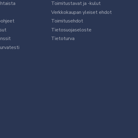
htaista
Toimitustavat ja -kulut
Verkkokaupan yleiset ehdot
öohjeet
Toimitusehdot
sut
Tietosuojaseloste
nssit
Tietoturva
urvatesti