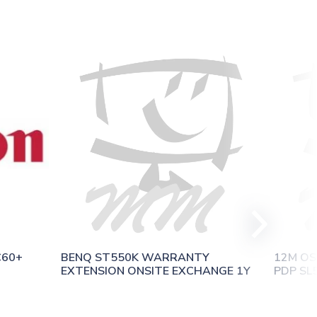
C60+
BENQ ST550K WARRANTY 
12M OS
EXTENSION ONSITE EXCHANGE 1Y
PDP SL