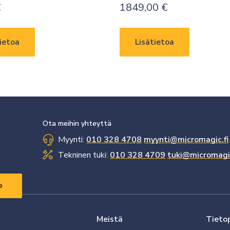
€
1849,00
€
ietoa
Lisätietoa
Ota meihin yhteyttä
Myynti:
010 328 4708
myynti@micromagic.fi
Tekninen tuki:
010 328 4709
tuki@micromagic
Meistä
Tieto