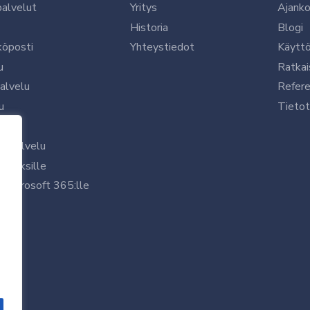
palvelut
Yritys
Ajanko
Historia
Blogi
köposti
Yhteystiedot
Käytt
u
Ratkai
palvelu
Refere
u
Tietot
le
uspalvelu
rityksille
 Microsoft 365:lle
/7