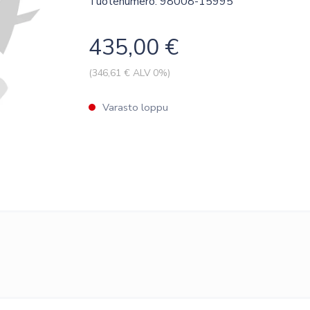
Tuotenumero: 98008-15995
435,00
€
(
346,61
€ ALV 0%)
Varasto loppu