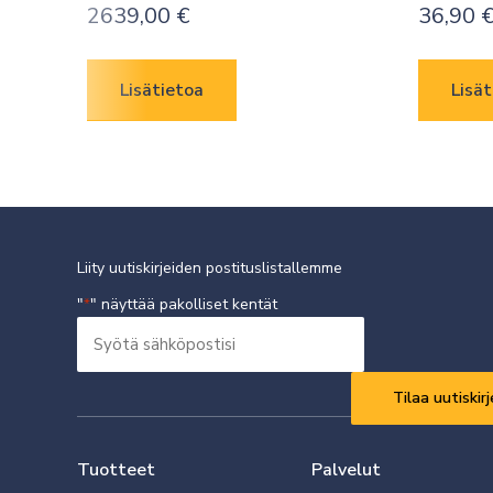
2639,00
€
36,90
Lisätietoa
Lisät
Liity uutiskirjeiden postituslistallemme
"
" näyttää pakolliset kentät
*
Syötä
sähköpostisi
Vaaditaan
*
Tuotteet
Palvelut