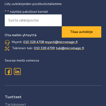
Liity uutiskirjeiden postituslistallemme
"
" näyttää pakolliset kentät
*
Syötä
sähköpostisi
Vaaditaan
*
Ota meihin yhteyttä
Myynti:
010 328 4708
myynti@micromagic.fi
Tekninen tuki:
010 328 4709
tuki@micromagic.fi
Seuraa meitä somessa
Tuotteet
Tietokoneet