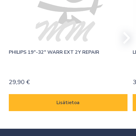
PHILIPS 19″-32″ WARR EXT 2Y REPAIR
L
29,90
€
Lisätietoa