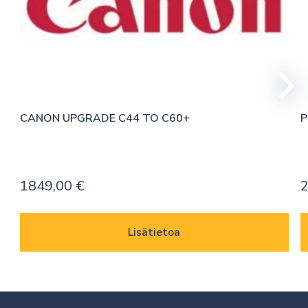
CANON UPGRADE C44 TO C60+
P
1849,00
€
2
Lisätietoa