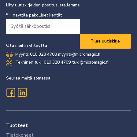
Liity uutiskirjeiden postituslistallemme
"
" näyttää pakolliset kentät
*
Syötä
sähköpostisi
Vaaditaan
*
Ota meihin yhteyttä
Myynti:
010 328 4708
myynti@micromagic.fi
Tekninen tuki:
010 328 4709
tuki@micromagic.fi
Seuraa meitä somessa
Tuotteet
Tietokoneet