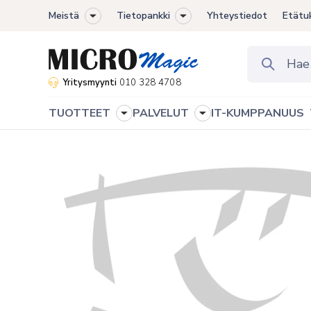
Meistä
Tietopankki
Yhteystiedot
Etätu
Toggle
Toggle
sub-
sub-
menu
menu
Yritysmyynti
010 328 4708
TUOTTEET
PALVELUT
IT-KUMPPANUUS
Toggle
Toggle
sub-
sub-
menu
menu