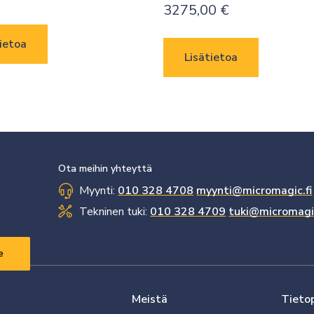
3275,00
€
ietoa
Lisätietoa
Ota meihin yhteyttä
Myynti:
010 328 4708
myynti@micromagic.fi
Tekninen tuki:
010 328 4709
tuki@micromagic
Meistä
Tieto