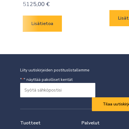
5125,00
€
Lisät
Lisätietoa
Liity uutiskirjeiden postituslistallemme
"
" näyttää pakolliset kentät
*
Syötä
sähköpostisi
Vaaditaan
*
Tuotteet
Palvelut