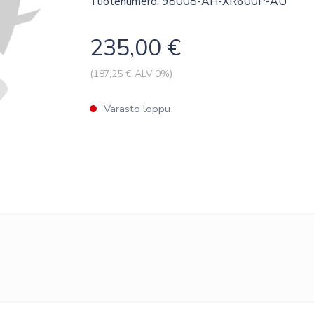
Tuotenumero: 98008-AH-XR600P-AU
235,00
€
(
187,25
€ ALV 0%)
Varasto loppu