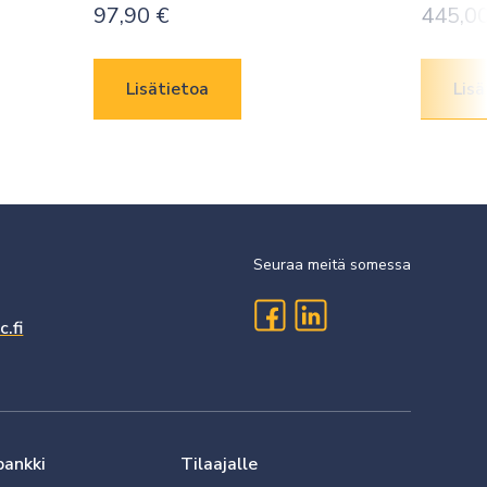
97,90
€
445,0
Lisätietoa
Lisä
Seuraa meitä somessa
.fi
pankki
Tilaajalle