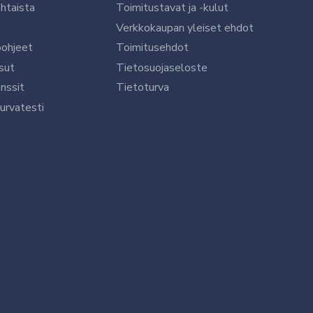
htaista
Toimitustavat ja -kulut
Verkkokaupan yleiset ehdot
öohjeet
Toimitusehdot
sut
Tietosuojaseloste
nssit
Tietoturva
urvatesti