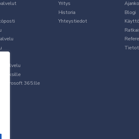
palvelut
Yritys
Ajanko
Historia
Blogi
köposti
Yhteystiedot
Käytt
u
Ratkai
palvelu
Refere
u
Tietot
le
uspalvelu
rityksille
 Microsoft 365:lle
/7