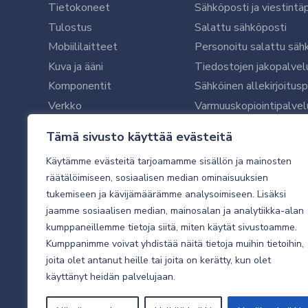
Tietokoneet
Sähköposti ja viestintä
Tulostus
Salattu sähköposti
Mobiililaitteet
Personoitu salattu säh
Kuva ja ääni
Tiedostojen jakopalvel
Komponentit
Sähköinen allekirjoitus
Verkko
Varmuuskopiointipalvel
Ohjelmistot
Microsoft 365 yrityksil
Tämä sivusto käyttää evästeitä
Oheislaitteet
Microsoft 365 -varmist
Käytämme evästeitä tarjoamamme sisällön ja mainosten
WithSecure tietoturva y
räätälöimiseen, sosiaalisen median ominaisuuksien
WithSecuren tietoturva
tukemiseen ja kävijämäärämme analysoimiseen. Lisäksi
Käyttäjätukipalvelu
jaamme sosiaalisen median, mainosalan ja analytiikka-alan
Tietoturvakartoitus
kumppaneillemme tietoja siitä, miten käytät sivustoamme.
Sähköpostikartoitus
Kumppanimme voivat yhdistää näitä tietoja muihin tietoihin,
joita olet antanut heille tai joita on kerätty, kun olet
Valvottu tietoturva 24
käyttänyt heidän palvelujaan.