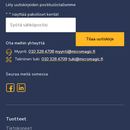
Liity uutiskirjeiden postituslistallemme
"
" näyttää pakolliset kentät
*
Syötä
sähköpostisi
Vaaditaan
*
Ota meihin yhteyttä
Myynti:
010 328 4708
myynti@micromagic.fi
Tekninen tuki:
010 328 4709
tuki@micromagic.fi
Seuraa meitä somessa
Tuotteet
Tietokoneet