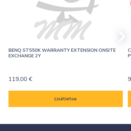
BENQ ST550K WARRANTY EXTENSION ONSITE 
C
EXCHANGE 2Y
P
119,00
€
9
Lisätietoa