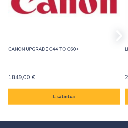
CANON UPGRADE C44 TO C60+
L
1849,00
€
Lisätietoa