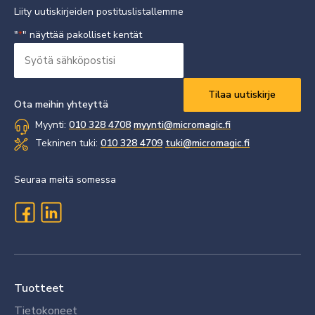
Liity uutiskirjeiden postituslistallemme
"
" näyttää pakolliset kentät
*
Syötä
sähköpostisi
Vaaditaan
*
Ota meihin yhteyttä
Myynti:
010 328 4708
myynti@micromagic.fi
Tekninen tuki:
010 328 4709
tuki@micromagic.fi
Seuraa meitä somessa
Tuotteet
Tietokoneet