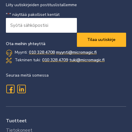
Liity uutiskirjeiden postituslistallemme
"
" näyttää pakolliset kentät
*
Syötä
sähköpostisi
Vaaditaan
*
Ota meihin yhteyttä
Myynti:
010 328 4708
myynti@micromagic.fi
Tekninen tuki:
010 328 4709
tuki@micromagic.fi
Seuraa meitä somessa
Tuotteet
Tietokoneet