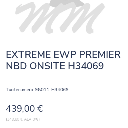
EXTREME EWP PREMIER 
NBD ONSITE H34069
Tuotenumero: 98011-H34069
439,00
€
(
349,80
€ ALV 0%)