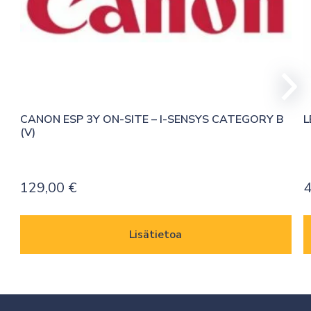
CANON ESP 3Y ON-SITE – I-SENSYS CATEGORY B 
L
(V)
129,00
€
Lisätietoa