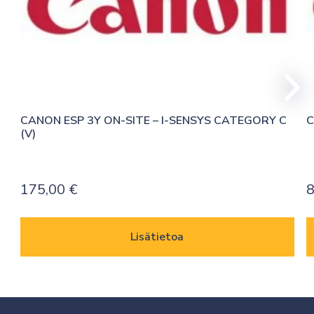
CANON ESP 3Y ON-SITE – I-SENSYS CATEGORY C 
C
(V)
175,00
€
8
Lisätietoa