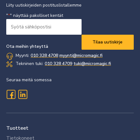
Liity uutiskirjeiden postituslistallemme
"
" näyttää pakolliset kentät
*
Syötä
sähköpostisi
Vaaditaan
*
Ota meihin yhteyttä
Myynti:
010 328 4708
myynti@micromagic.fi
Tekninen tuki:
010 328 4709
tuki@micromagic.fi
Seuraa meitä somessa
Tuotteet
Tietokoneet