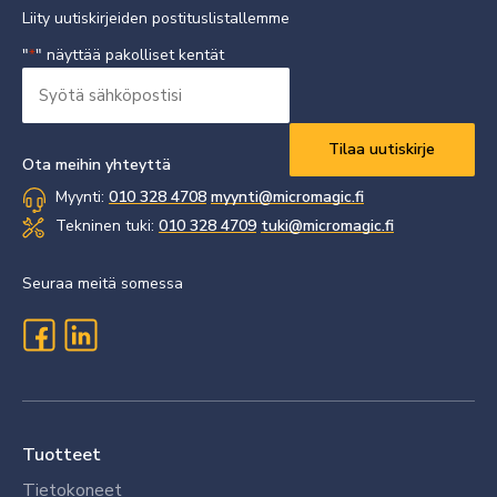
Liity uutiskirjeiden postituslistallemme
"
" näyttää pakolliset kentät
*
Syötä
sähköpostisi
Vaaditaan
*
Ota meihin yhteyttä
Myynti:
010 328 4708
myynti@micromagic.fi
Tekninen tuki:
010 328 4709
tuki@micromagic.fi
Seuraa meitä somessa
Tuotteet
Tietokoneet