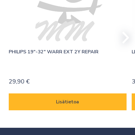
PHILIPS 19″-32″ WARR EXT 2Y REPAIR
L
29,90
€
Lisätietoa