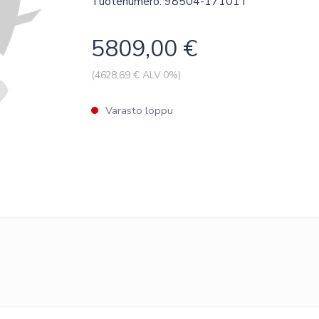
Tuotenumero: 98504-17101T
5809,00
€
(
4628,69
€ ALV 0%)
Varasto loppu