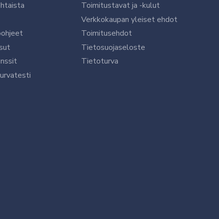
htaista
Toimitustavat ja -kulut
Verkkokaupan yleiset ehdot
öohjeet
Toimitusehdot
sut
Tietosuojaseloste
nssit
Tietoturva
urvatesti