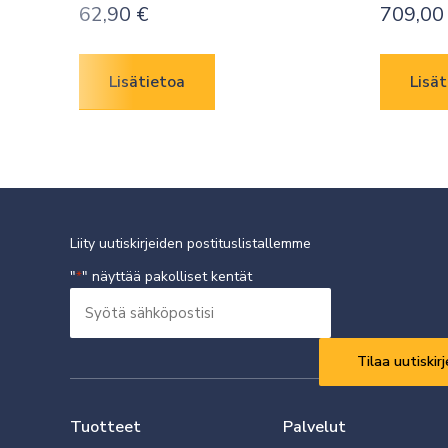
62,90
€
709,0
Lisätietoa
Lisät
Liity uutiskirjeiden postituslistallemme
"
" näyttää pakolliset kentät
*
Syötä
sähköpostisi
Vaaditaan
*
Tuotteet
Palvelut