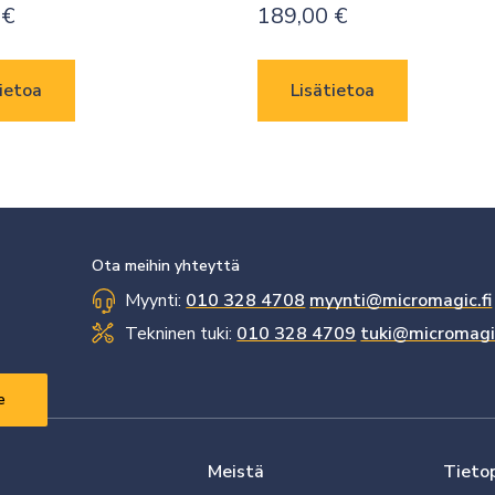
0
€
189,00
€
ietoa
Lisätietoa
Ota meihin yhteyttä
Myynti:
010 328 4708
myynti@micromagic.fi
Tekninen tuki:
010 328 4709
tuki@micromagic
Meistä
Tieto