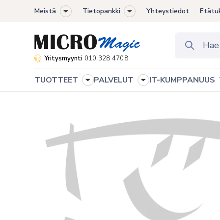
Meistä
Tietopankki
Yhteystiedot
Etätu
Toggle
Toggle
sub-
sub-
menu
menu
Yritysmyynti
010 328 4708
TUOTTEET
PALVELUT
IT-KUMPPANUUS
Toggle
Toggle
sub-
sub-
menu
menu