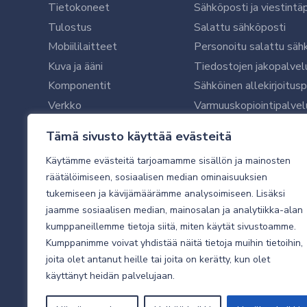
Tietokoneet
Sähköposti ja viestintä
Tulostus
Salattu sähköposti
Mobiililaitteet
Personoitu salattu säh
Kuva ja ääni
Tiedostojen jakopalvel
Komponentit
Sähköinen allekirjoitus
Verkko
Varmuuskopiointipalvel
Ohjelmistot
Microsoft 365 yrityksil
Tämä sivusto käyttää evästeitä
Oheislaitteet
Microsoft 365 -varmist
Käytämme evästeitä tarjoamamme sisällön ja mainosten
WithSecure tietoturva y
räätälöimiseen, sosiaalisen median ominaisuuksien
WithSecuren tietoturva
tukemiseen ja kävijämäärämme analysoimiseen. Lisäksi
Käyttäjätukipalvelu
jaamme sosiaalisen median, mainosalan ja analytiikka-alan
Tietoturvakartoitus
kumppaneillemme tietoja siitä, miten käytät sivustoamme.
Sähköpostikartoitus
Kumppanimme voivat yhdistää näitä tietoja muihin tietoihin,
joita olet antanut heille tai joita on kerätty, kun olet
Valvottu tietoturva 24
käyttänyt heidän palvelujaan.