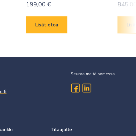
199,00
€
845,0
Lisätietoa
Lisä
Seuraa meitä somessa
.fi
pankki
Tilaajalle