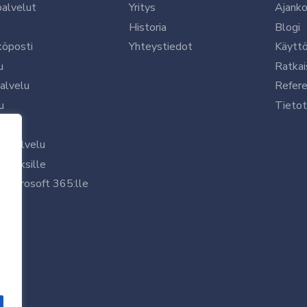
palvelut
Yritys
Ajanko
Historia
Blogi
köposti
Yhteystiedot
Käytt
u
Ratkai
palvelu
Refere
u
Tietot
le
uspalvelu
rityksille
 Microsoft 365:lle
/7