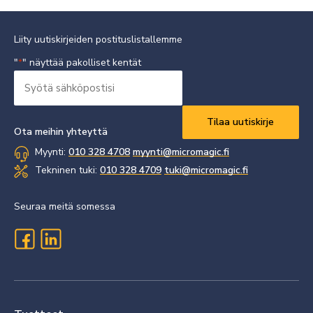
Liity uutiskirjeiden postituslistallemme
"
" näyttää pakolliset kentät
*
Syötä
sähköpostisi
Vaaditaan
*
Ota meihin yhteyttä
Myynti:
010 328 4708
myynti@micromagic.fi
Tekninen tuki:
010 328 4709
tuki@micromagic.fi
Seuraa meitä somessa