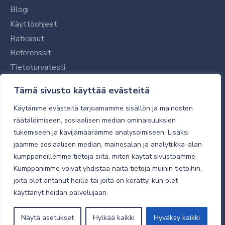
Blogi
Käyttöohjeet
Ratkaisut
Referenssit
Tietoturvatesti
Tilaajalle
Tämä sivusto käyttää evästeitä
Toimitustavat ja -kulut
Käytämme evästeitä tarjoamamme sisällön ja mainosten
Verkkokaupan yleiset ehdot
räätälöimiseen, sosiaalisen median ominaisuuksien
tukemiseen ja kävijämäärämme analysoimiseen. Lisäksi
Toimitusehdot
jaamme sosiaalisen median, mainosalan ja analytiikka-alan
Tietosuojaseloste
kumppaneillemme tietoja siitä, miten käytät sivustoamme.
Tietoturva
Kumppanimme voivat yhdistää näitä tietoja muihin tietoihin,
joita olet antanut heille tai joita on kerätty, kun olet
käyttänyt heidän palvelujaan.
© 2026 Micro Magic
Näytä asetukset
Hylkää kaikki
Hyväksy kaikki