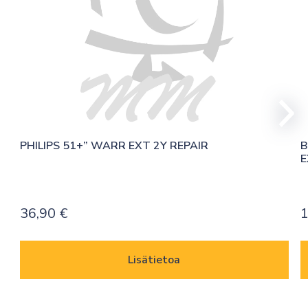
PHILIPS 51+” WARR EXT 2Y REPAIR
B
E
36,90
€
1
Lisätietoa