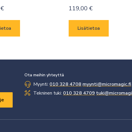
0
€
119,00
€
ietoa
Lisätietoa
Ota meihin yhteyttä
Myynti:
010 328 4708
myynti@micromagic.fi
Tekninen tuki:
010 328 4709
tuki@micromagic