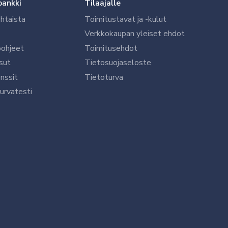
pankki
Tilaajalle
htaista
Toimitustavat ja -kulut
Verkkokaupan yleiset ehdot
öohjeet
Toimitusehdot
sut
Tietosuojaseloste
nssit
Tietoturva
urvatesti