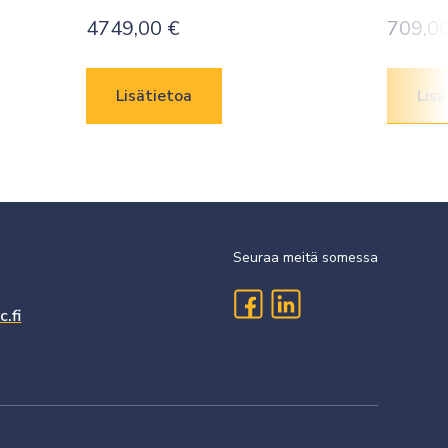
4749,00
€
709,0
Lisätietoa
Lisä
Seuraa meitä somessa
.fi