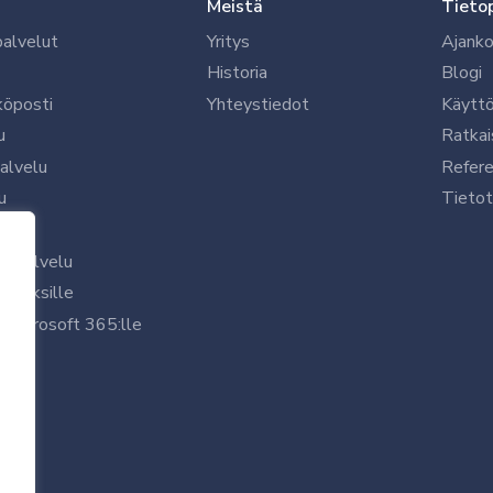
Meistä
Tieto
palvelut
Yritys
Ajanko
Historia
Blogi
köposti
Yhteystiedot
Käytt
u
Ratkai
palvelu
Refere
u
Tietot
le
uspalvelu
rityksille
 Microsoft 365:lle
/7