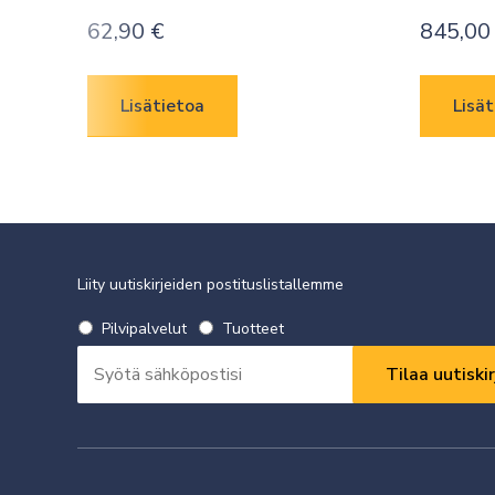
62,90
€
845,0
Lisätietoa
Lisät
Liity uutiskirjeiden postituslistallemme
Valitse
Pilvipalvelut
Tuotteet
uutiskirje
Sähköpostiosoite
*
*
Vaaditaan
Vaaditaan