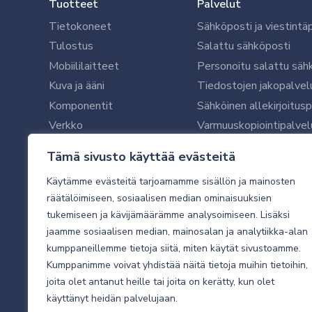
Tuotteet
Palvelut
Tietokoneet
Sähköposti ja viestintä
Tulostus
Salattu sähköposti
Mobiililaitteet
Personoitu salattu säh
Kuva ja ääni
Tiedostojen jakopalvel
Komponentit
Sähköinen allekirjoitus
Verkko
Varmuuskopiointipalvel
Ohjelmistot
Microsoft 365 yrityksil
Tämä sivusto käyttää evästeitä
Oheislaitteet
Microsoft 365 -varmist
Käytämme evästeitä tarjoamamme sisällön ja mainosten
WithSecure tietoturva y
räätälöimiseen, sosiaalisen median ominaisuuksien
WithSecuren tietoturva
tukemiseen ja kävijämäärämme analysoimiseen. Lisäksi
Käyttäjätukipalvelu
jaamme sosiaalisen median, mainosalan ja analytiikka-alan
Tietoturvakartoitus
kumppaneillemme tietoja siitä, miten käytät sivustoamme.
Sähköpostikartoitus
Kumppanimme voivat yhdistää näitä tietoja muihin tietoihin,
joita olet antanut heille tai joita on kerätty, kun olet
Valvottu tietoturva 24
käyttänyt heidän palvelujaan.