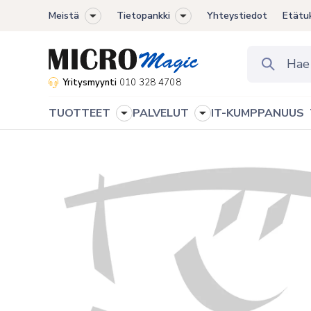
Meistä
Tietopankki
Yhteystiedot
Etätu
Toggle
Toggle
sub-
sub-
menu
menu
Yritysmyynti
010 328 4708
TUOTTEET
PALVELUT
IT-KUMPPANUUS
Toggle
Toggle
sub-
sub-
menu
menu