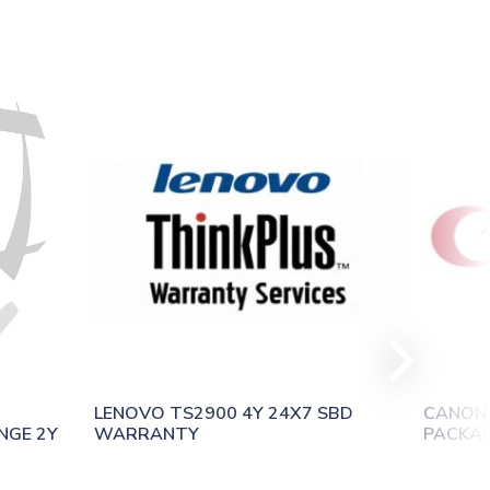
LENOVO TS2900 4Y 24X7 SBD 
CANON 
NGE 2Y
WARRANTY
PACKAGE