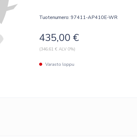
Tuotenumero: 97411-AP410E-WR
435,00
€
(
346,61
€ ALV 0%)
Varasto loppu