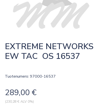
EXTREME NETWORKS 
EW TAC  OS 16537
Tuotenumero: 97000-16537
289,00
€
(
230,28
€ ALV 0%)