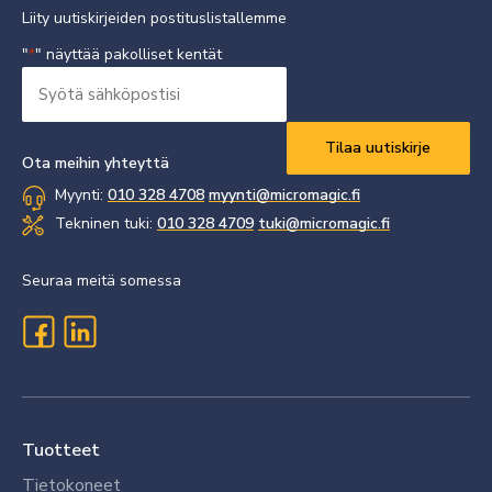
Liity uutiskirjeiden postituslistallemme
"
" näyttää pakolliset kentät
*
Syötä
sähköpostisi
Vaaditaan
*
Ota meihin yhteyttä
Myynti:
010 328 4708
myynti@micromagic.fi
Tekninen tuki:
010 328 4709
tuki@micromagic.fi
Seuraa meitä somessa
Tuotteet
Tietokoneet