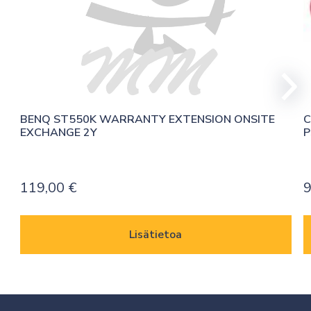
BENQ ST550K WARRANTY EXTENSION ONSITE 
C
EXCHANGE 2Y
P
119,00
€
9
Lisätietoa