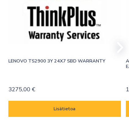
LENOVO TS2900 3Y 24X7 SBD WARRANTY
A
E
3275,00
€
Lisätietoa