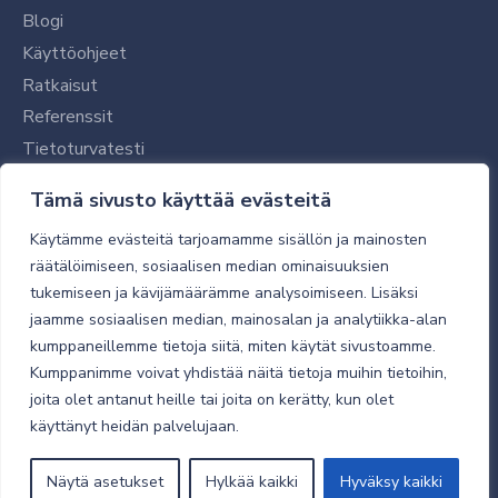
Blogi
Käyttöohjeet
Ratkaisut
Referenssit
Tietoturvatesti
Tilaajalle
Tämä sivusto käyttää evästeitä
Toimitustavat ja -kulut
Käytämme evästeitä tarjoamamme sisällön ja mainosten
Verkkokaupan yleiset ehdot
räätälöimiseen, sosiaalisen median ominaisuuksien
tukemiseen ja kävijämäärämme analysoimiseen. Lisäksi
Toimitusehdot
jaamme sosiaalisen median, mainosalan ja analytiikka-alan
Tietosuojaseloste
kumppaneillemme tietoja siitä, miten käytät sivustoamme.
Tietoturva
Kumppanimme voivat yhdistää näitä tietoja muihin tietoihin,
joita olet antanut heille tai joita on kerätty, kun olet
käyttänyt heidän palvelujaan.
© 2026 Micro Magic
Näytä asetukset
Hylkää kaikki
Hyväksy kaikki