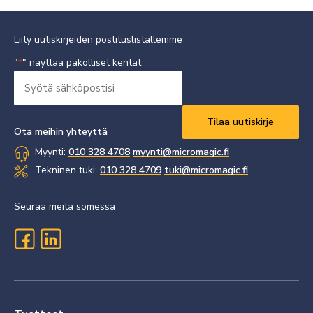
Liity uutiskirjeiden postituslistallemme
"
" näyttää pakolliset kentät
*
Syötä
sähköpostisi
Vaaditaan
*
Ota meihin yhteyttä
Myynti:
010 328 4708
myynti@micromagic.fi
Tekninen tuki:
010 328 4709
tuki@micromagic.fi
Seuraa meitä somessa