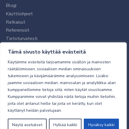
Blogi
Käyttöohjeet
Ratkaisut
Referenssit
Tietoturvatesti
Tilaajalle
Tämä sivusto käyttää evästeitä
Toimitustavat ja -kulut
Käytämme evästeitä tarjoamamme sisällön ja mainosten
Verkkokaupan yleiset ehdot
räätälöimiseen, sosiaalisen median ominaisuuksien
tukemiseen ja kävijämäärämme analysoimiseen. Lisäksi
Toimitusehdot
jaamme sosiaalisen median, mainosalan ja analytiikka-alan
Tietosuojaseloste
kumppaneillemme tietoja siitä, miten käytät sivustoamme.
Tietoturva
Kumppanimme voivat yhdistää näitä tietoja muihin tietoihin,
joita olet antanut heille tai joita on kerätty, kun olet
käyttänyt heidän palvelujaan.
© 2026 Micro Magic
Näytä asetukset
Hylkää kaikki
Hyväksy kaikki