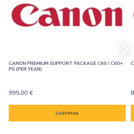
CANON PREMIUM SUPPORT PACKAGE C60 / C60+ 
C
PS (PER YEAR)
995,00
€
8
Lisätietoa