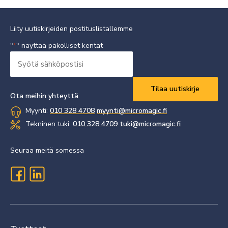
Liity uutiskirjeiden postituslistallemme
"
" näyttää pakolliset kentät
*
Syötä
sähköpostisi
Vaaditaan
*
Ota meihin yhteyttä
Myynti:
010 328 4708
myynti@micromagic.fi
Tekninen tuki:
010 328 4709
tuki@micromagic.fi
Seuraa meitä somessa