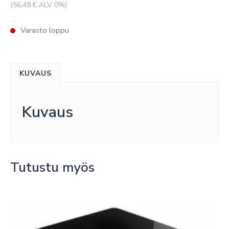
(
56,49
€ ALV 0%)
Varasto loppu
KUVAUS
Kuvaus
Tutustu myös