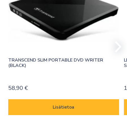
TRANSCEND SLIM PORTABLE DVD WRITER 
L
(BLACK)
S
58,90
€
Lisätietoa