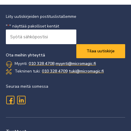
Liity uutiskirjeiden postituslistallemme
"
" näyttää pakolliset kentät
*
Syötä
sähköpostisi
Vaaditaan
*
Ota meihin yhteyttä
Myynti:
010 328 4708
myynti@micromagic.fi
Tekninen tuki:
010 328 4709
tuki@micromagic.fi
Seuraa meitä somessa