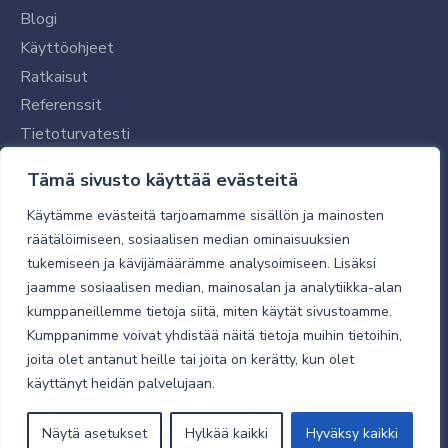
Blogi
Käyttöohjeet
Ratkaisut
Referenssit
Tietoturvatesti
Tilaajalle
Tämä sivusto käyttää evästeitä
Toimitustavat ja -kulut
Käytämme evästeitä tarjoamamme sisällön ja mainosten
Verkkokaupan yleiset ehdot
räätälöimiseen, sosiaalisen median ominaisuuksien
tukemiseen ja kävijämäärämme analysoimiseen. Lisäksi
Toimitusehdot
jaamme sosiaalisen median, mainosalan ja analytiikka-alan
Tietosuojaseloste
kumppaneillemme tietoja siitä, miten käytät sivustoamme.
Tietoturva
Kumppanimme voivat yhdistää näitä tietoja muihin tietoihin,
joita olet antanut heille tai joita on kerätty, kun olet
käyttänyt heidän palvelujaan.
© 2026 Micro Magic
Näytä asetukset
Hylkää kaikki
Hyväksy kaikki