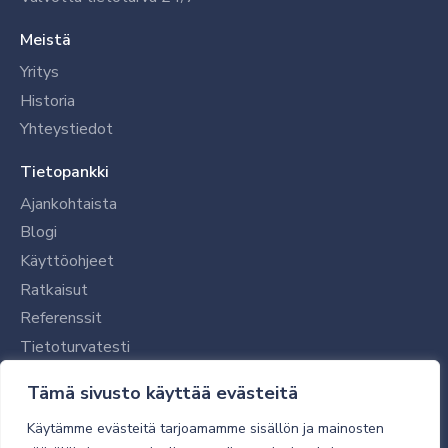
Meistä
Yritys
Historia
Yhteystiedot
Tietopankki
Ajankohtaista
Blogi
Käyttöohjeet
Ratkaisut
Referenssit
Tietoturvatesti
Tilaajalle
Tämä sivusto käyttää evästeitä
Toimitustavat ja -kulut
Käytämme evästeitä tarjoamamme sisällön ja mainosten