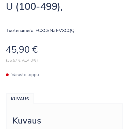
U (100-499),
Tuotenumero: FCXCSN3EVXCQQ
45,90
€
(
36,57
€ ALV 0%)
Varasto loppu
KUVAUS
Kuvaus