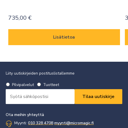
735,00
€
3
Lisätietoa
Liity uutiskirjeiden postituslistallemme
Valitse
Pilvipalvelut
Tuotteet
uutiskirje
Sähköpostiosoite
*
*
Vaaditaan
Vaaditaan
Ota meihin yhteyttä
Myynti:
010 328 4708
myynti@micromagic.fi