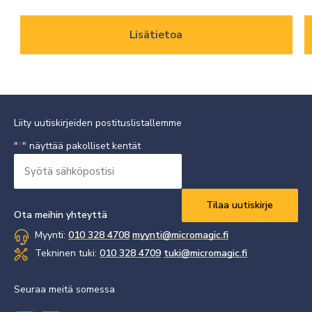
Lisätietoa
Liity uutiskirjeiden postituslistallemme
"
" näyttää pakolliset kentät
*
Syötä
sähköpostisi
Vaaditaan
*
Ota meihin yhteyttä
Myynti:
010 328 4708
myynti@micromagic.fi
Tekninen tuki:
010 328 4709
tuki@micromagic.fi
Seuraa meitä somessa