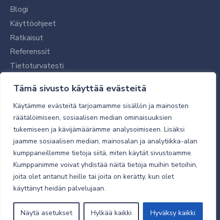
Blogi
Käyttöohjeet
Ratkaisut
Referenssit
Tietoturvatesti
Tilaajalle
Tämä sivusto käyttää evästeitä
Toimitustavat ja -kulut
Käytämme evästeitä tarjoamamme sisällön ja mainosten
Verkkokaupan yleiset ehdot
räätälöimiseen, sosiaalisen median ominaisuuksien
tukemiseen ja kävijämäärämme analysoimiseen. Lisäksi
Toimitusehdot
jaamme sosiaalisen median, mainosalan ja analytiikka-alan
Tietosuojaseloste
kumppaneillemme tietoja siitä, miten käytät sivustoamme.
Tietoturva
Kumppanimme voivat yhdistää näitä tietoja muihin tietoihin,
joita olet antanut heille tai joita on kerätty, kun olet
käyttänyt heidän palvelujaan.
© 2026 Micro Magic
Näytä asetukset
Hylkää kaikki
Hyväksy kaikki