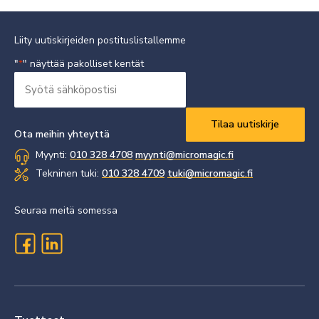
Liity uutiskirjeiden postituslistallemme
"
" näyttää pakolliset kentät
*
Syötä
sähköpostisi
Vaaditaan
*
Ota meihin yhteyttä
Myynti:
010 328 4708
myynti@micromagic.fi
Tekninen tuki:
010 328 4709
tuki@micromagic.fi
Seuraa meitä somessa