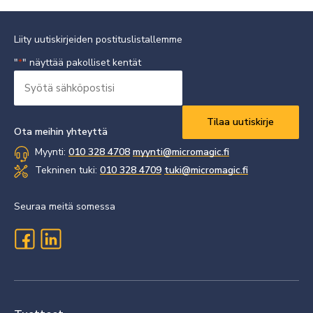
Liity uutiskirjeiden postituslistallemme
"
" näyttää pakolliset kentät
*
Syötä
sähköpostisi
Vaaditaan
*
Ota meihin yhteyttä
Myynti:
010 328 4708
myynti@micromagic.fi
Tekninen tuki:
010 328 4709
tuki@micromagic.fi
Seuraa meitä somessa