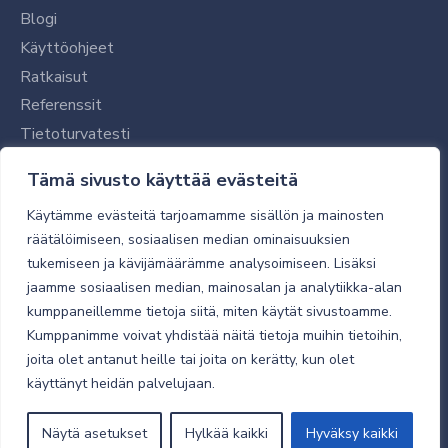
Blogi
Käyttöohjeet
Ratkaisut
Referenssit
Tietoturvatesti
Tilaajalle
Tämä sivusto käyttää evästeitä
Toimitustavat ja -kulut
Käytämme evästeitä tarjoamamme sisällön ja mainosten
Verkkokaupan yleiset ehdot
räätälöimiseen, sosiaalisen median ominaisuuksien
tukemiseen ja kävijämäärämme analysoimiseen. Lisäksi
Toimitusehdot
jaamme sosiaalisen median, mainosalan ja analytiikka-alan
Tietosuojaseloste
kumppaneillemme tietoja siitä, miten käytät sivustoamme.
Tietoturva
Kumppanimme voivat yhdistää näitä tietoja muihin tietoihin,
joita olet antanut heille tai joita on kerätty, kun olet
käyttänyt heidän palvelujaan.
© 2026 Micro Magic
Näytä asetukset
Hylkää kaikki
Hyväksy kaikki