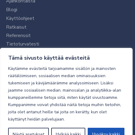
Ajankohtaista
Blogi
Käyttöohjeet
Ratkaisut
Referenssit
Tietoturvatesti
Tilaajalle
Tämä sivusto käyttää evästeitä
Toimitustavat ja -kulut
Käytämme evästeitä tarjoamamme sisällön ja mainosten
Verkkokaupan yleiset ehdot
räätälöimiseen, sosiaalisen median ominaisuuksien
tukemiseen ja kävijämäärämme analysoimiseen. Lisäksi
Toimitusehdot
jaamme sosiaalisen median, mainosalan ja analytiikka-alan
Tietosuojaseloste
kumppaneillemme tietoja siitä, miten käytät sivustoamme.
Tietoturva
Kumppanimme voivat yhdistää näitä tietoja muihin tietoihin,
joita olet antanut heille tai joita on kerätty, kun olet
käyttänyt heidän palvelujaan.
© 2026 Micro Magic
Näytä asetukset
Hylkää kaikki
Hyväksy kaikki