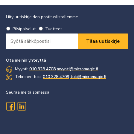
Liity uutiskirjeiden postituslistallemme
Valitse
Pilvipalvelut
Tuotteet
uutiskirje
Sähköpostiosoite
*
*
Vaaditaan
Vaaditaan
Ota meihin yhteyttä
Myynti:
010 328 4708
myynti@micromagic.fi
Tekninen tuki:
010 328 4709
tuki@micromagic.fi
Seuraa meitä somessa