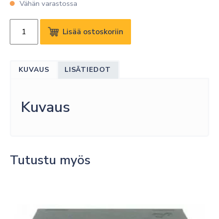
Vähän varastossa
SCHNEIDER
Lisää ostoskoriin
ELECTRIC
EXXACT
3-
KUVAUS
LISÄTIEDOT
OSAINEN
KULMAPISTORASIA
VALKOINEN
Kuvaus
KULUTTAJAPAKKAUS
määrä
Tutustu myös