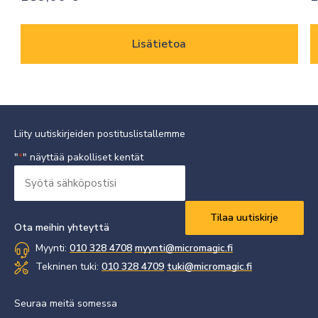
Lisätietoa
Liity uutiskirjeiden postituslistallemme
"
" näyttää pakolliset kentät
*
Syötä
sähköpostisi
Vaaditaan
*
Ota meihin yhteyttä
Myynti:
010 328 4708
myynti@micromagic.fi
Tekninen tuki:
010 328 4709
tuki@micromagic.fi
Seuraa meitä somessa