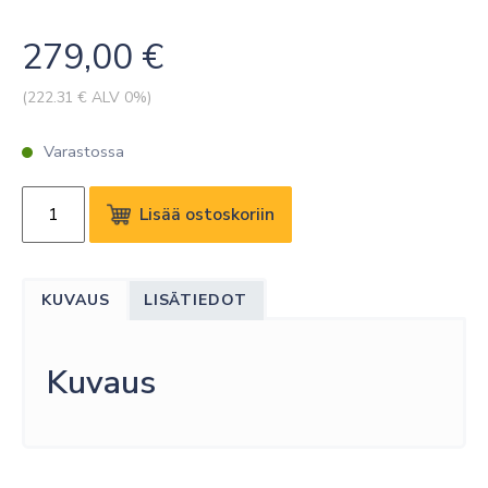
279,00
€
(
222.31
€ ALV 0%)
Varastossa
SONY
Lisää ostoskoriin
PSP.FWD65A80J.PO2
+2Y
PRO,
KUVAUS
LISÄTIEDOT
TOTAL
5
YEARS
Kuvaus
OR
30,000
HOURS
määrä