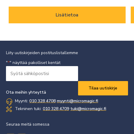
Lisätietoa
Liity uutiskirjeiden postituslistallemme
"
" näyttää pakolliset kentät
*
Syötä
sähköpostisi
Vaaditaan
*
Ota meihin yhteyttä
Myynti:
010 328 4708
myynti@micromagic.fi
Tekninen tuki:
010 328 4709
tuki@micromagic.fi
Seuraa meitä somessa