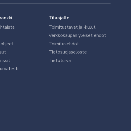
pankki
Tilaajalle
htaista
Toimitustavat ja -kulut
Verkkokaupan yleiset ehdot
öohjeet
Toimitusehdot
sut
Tietosuojaseloste
nssit
Tietoturva
urvatesti