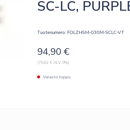
SC-LC, PURPLE
Tuotenumero: FOLZHSM-030M-SCLC-VT
94,90
€
(
75,62
€ ALV 0%)
Varasto loppu