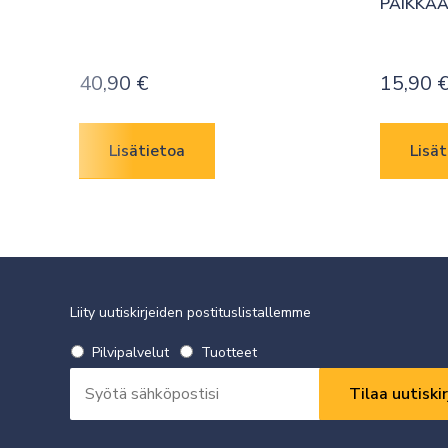
PAIKKA
40,90
€
15,90
Lisätietoa
Lisät
Liity uutiskirjeiden postituslistallemme
Valitse
Pilvipalvelut
Tuotteet
uutiskirje
Sähköpostiosoite
*
*
Vaaditaan
Vaaditaan