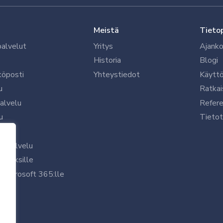
Meistä
Tieto
palvelut
Yritys
Ajanko
Historia
Blogi
köposti
Yhteystiedot
Käytt
u
Ratkai
palvelu
Refere
u
Tietot
le
uspalvelu
rityksille
 Microsoft 365:lle