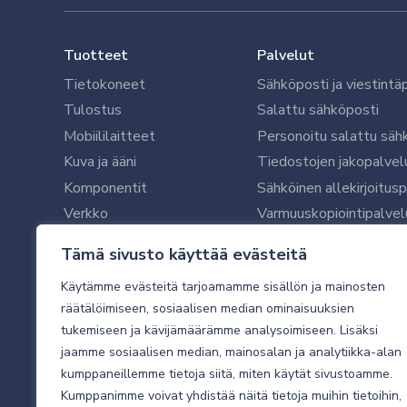
Tuotteet
Palvelut
Tietokoneet
Sähköposti ja viestintä
Tulostus
Salattu sähköposti
Mobiililaitteet
Personoitu salattu säh
Kuva ja ääni
Tiedostojen jakopalvel
Komponentit
Sähköinen allekirjoitus
Verkko
Varmuuskopiointipalvel
Ohjelmistot
Microsoft 365 yrityksil
Tämä sivusto käyttää evästeitä
Oheislaitteet
Microsoft 365 -varmist
Käytämme evästeitä tarjoamamme sisällön ja mainosten
WithSecure tietoturva y
räätälöimiseen, sosiaalisen median ominaisuuksien
WithSecuren tietoturva
tukemiseen ja kävijämäärämme analysoimiseen. Lisäksi
Käyttäjätukipalvelu
jaamme sosiaalisen median, mainosalan ja analytiikka-alan
Tietoturvakartoitus
kumppaneillemme tietoja siitä, miten käytät sivustoamme.
Sähköpostikartoitus
Kumppanimme voivat yhdistää näitä tietoja muihin tietoihin,