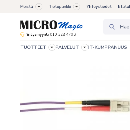
Meistä
Tietopankki
Yhteystiedot
Etätu
Toggle
Toggle
sub-
sub-
menu
menu
Yritysmyynti
010 328 4708
TUOTTEET
PALVELUT
IT-KUMPPANUUS
Toggle
Toggle
sub-
sub-
menu
menu