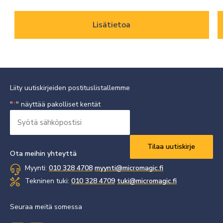
Lisätietoa
Liity uutiskirjeiden postituslistallemme
"
" näyttää pakolliset kentät
*
Syötä
sähköpostisi
Vaaditaan
*
Ota meihin yhteyttä
Myynti:
010 328 4708
myynti@micromagic.fi
Tekninen tuki:
010 328 4709
tuki@micromagic.fi
Seuraa meitä somessa