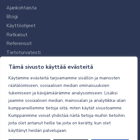
Ajankohtaista
Blogi
Käyttöohjeet
Ratkaisut
Referenssit
Tietoturvatesti
Tilaajalle
Tämä sivusto käyttää evästeitä
Toimitustavat ja -kulut
Käytämme evästeitä tarjoamamme sisällön ja mainosten
Verkkokaupan yleiset ehdot
räätälöimiseen, sosiaalisen median ominaisuuksien
tukemiseen ja kävijämäärämme analysoimiseen. Lisäksi
Toimitusehdot
jaamme sosiaalisen median, mainosalan ja analytiikka-alan
Tietosuojaseloste
kumppaneillemme tietoja siitä, miten käytät sivustoamme.
Tietoturva
Kumppanimme voivat yhdistää näitä tietoja muihin tietoihin,
joita olet antanut heille tai joita on kerätty, kun olet
käyttänyt heidän palvelujaan.