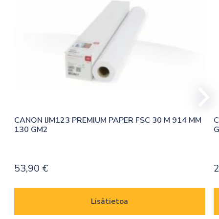
CANON IJM123 PREMIUM PAPER FSC 30 M 914 MM 
C
130 GM2
G
53,90
€
2
Lisätietoa