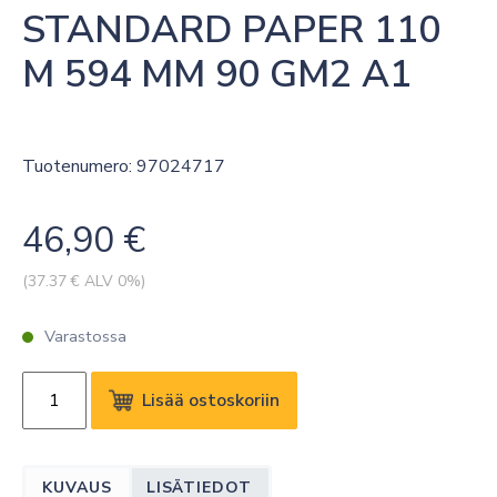
STANDARD PAPER 110 
M 594 MM 90 GM2 A1
Tuotenumero: 97024717
46,90
€
(
37.37
€ ALV 0%)
Varastossa
CANON
Lisää ostoskoriin
IJM021
STANDARD
PAPER
KUVAUS
LISÄTIEDOT