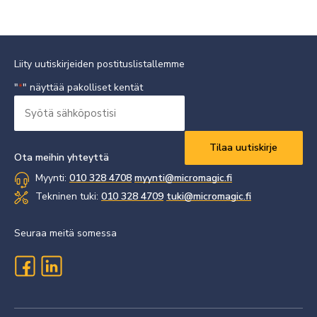
Liity uutiskirjeiden postituslistallemme
"
" näyttää pakolliset kentät
*
Syötä
sähköpostisi
Vaaditaan
*
Ota meihin yhteyttä
Myynti:
010 328 4708
myynti@micromagic.fi
Tekninen tuki:
010 328 4709
tuki@micromagic.fi
Seuraa meitä somessa