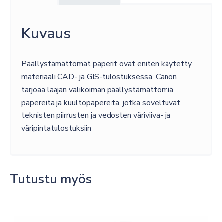
110
M
594
Kuvaus
MM
90
Päällystämättömät paperit ovat eniten käytetty
GM2
materiaali CAD- ja GIS-tulostuksessa. Canon
A1
tarjoaa laajan valikoiman päällystämättömiä
määrä
papereita ja kuultopapereita, jotka soveltuvat
teknisten piirrusten ja vedosten väriviiva- ja
väripintatulostuksiin
Tutustu myös