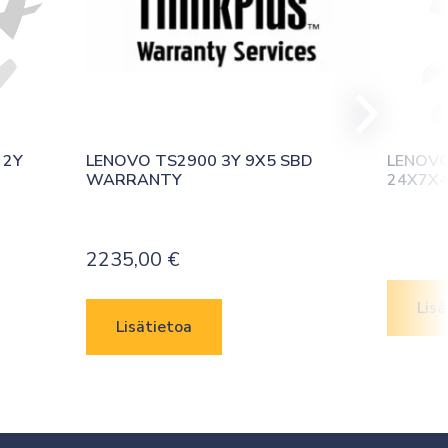
2Y 
LENOVO TS2900 3Y 9X5 SBD 
LENOVO
WARRANTY
24X7X4
2235,00
€
Lisä
Lisätietoa