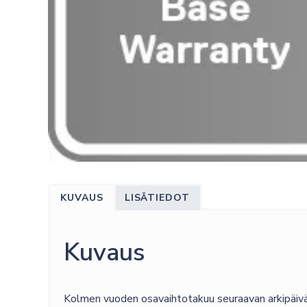
KUVAUS
LISÄTIEDOT
Kuvaus
Kolmen vuoden osavaihtotakuu seuraavan arkipäivän v