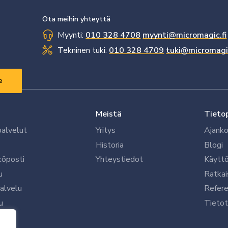
Ota meihin yhteyttä
Myynti:
010 328 4708
myynti@micromagic.fi
Tekninen tuki:
010 328 4709
tuki@micromagic
Meistä
Tieto
palvelut
Yritys
Ajanko
Historia
Blogi
köposti
Yhteystiedot
Käytt
u
Ratkai
palvelu
Refere
u
Tietot
le