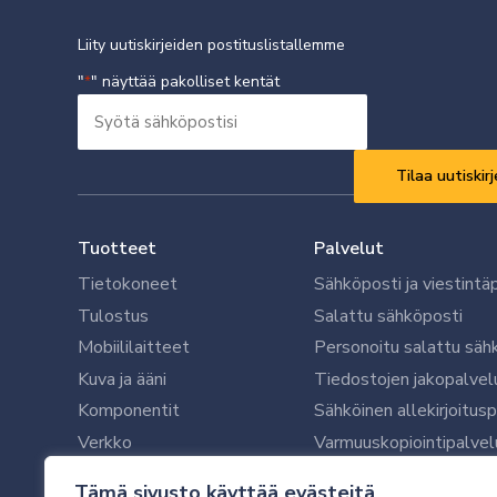
Liity uutiskirjeiden postituslistallemme
"
" näyttää pakolliset kentät
*
Syötä
sähköpostisi
Vaaditaan
*
Tuotteet
Palvelut
Tietokoneet
Sähköposti ja viestintä
Tulostus
Salattu sähköposti
Mobiililaitteet
Personoitu salattu säh
Kuva ja ääni
Tiedostojen jakopalvel
Komponentit
Sähköinen allekirjoitus
Verkko
Varmuuskopiointipalvel
Ohjelmistot
Microsoft 365 yrityksil
Tämä sivusto käyttää evästeitä