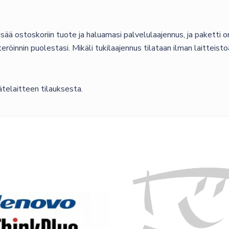
ää ostoskoriin tuote ja haluamasi palvelulaajennus, ja paketti on
teröinnin puolestasi. Mikäli tukilaajennus tilataan ilman laitteist
telaitteen tilauksesta.