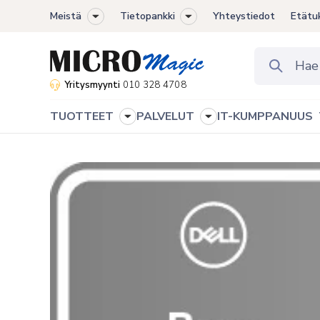
Meistä
Tietopankki
Yhteystiedot
Etätu
Toggle
Toggle
sub-
sub-
menu
menu
Yritysmyynti
010 328 4708
TUOTTEET
PALVELUT
IT-KUMPPANUUS
Toggle
Toggle
sub-
sub-
menu
menu