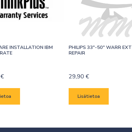
E INSTALLATION IBM 
PHILIPS 33″-50″ WARR EXT 
 RATE
REPAIR
0
€
29,90
€
ietoa
Lisätietoa