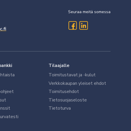
Seuraa meitä somessa
.fi
pankki
Tilaajalle
htaista
Toimitustavat ja -kulut
Verkkokaupan yleiset ehdot
öohjeet
Toimitusehdot
sut
Tietosuojaseloste
nssit
Tietoturva
urvatesti