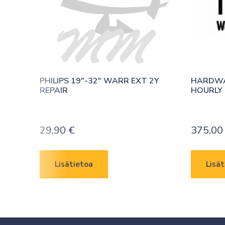
PHILIPS 19″-32″ WARR EXT 2Y 
HARDWAR
REPAIR
HOURLY
29,90
€
375,0
Lisätietoa
Lisät