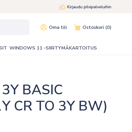
Kirjaudu pilvipalveluihin
Oma tili
Ostoskori (0)
SIT
WINDOWS 11 -SIIRTYMÄKARTOITUS
3Y BASIC 
Y CR TO 3Y BW)