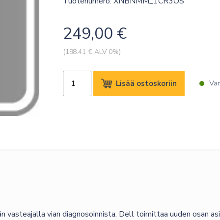
Tuotenumero: XNBNMM_1CR3OS
249,00
€
(
198.41
€ ALV 0%)
DELL
Lisää ostoskoriin
Var
SERVICE
3Y
BASIC
WARRANTY
(1Y
CR
TO
3Y
BW)
määrä
asteajalla vian diagnosoinnista. Dell toimittaa uuden osan asiak