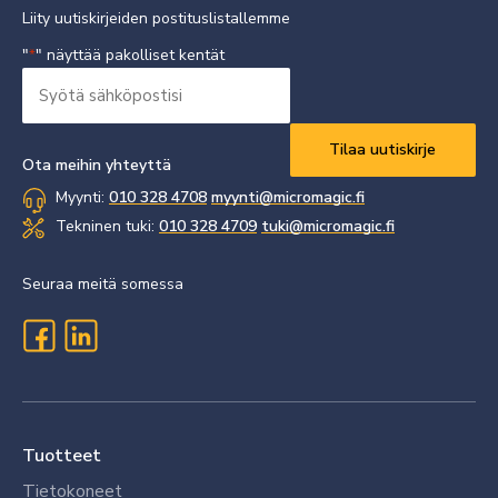
Liity uutiskirjeiden postituslistallemme
"
" näyttää pakolliset kentät
*
Syötä
sähköpostisi
Vaaditaan
*
Ota meihin yhteyttä
Myynti:
010 328 4708
myynti@micromagic.fi
Tekninen tuki:
010 328 4709
tuki@micromagic.fi
Seuraa meitä somessa
Tuotteet
Tietokoneet