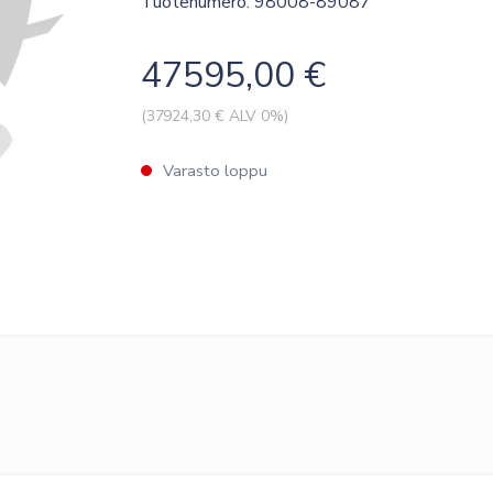
Tuotenumero: 98008-89087
47595,00
€
(
37924,30
€ ALV 0%)
Varasto loppu