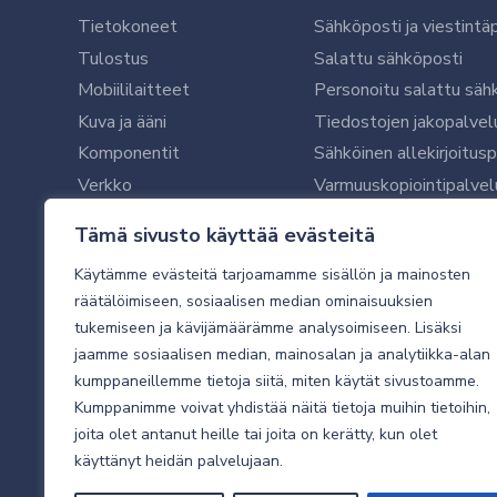
Tietokoneet
Sähköposti ja viestintä
Tulostus
Salattu sähköposti
Mobiililaitteet
Personoitu salattu säh
Kuva ja ääni
Tiedostojen jakopalvel
Komponentit
Sähköinen allekirjoitus
Verkko
Varmuuskopiointipalvel
Ohjelmistot
Microsoft 365 yrityksil
Tämä sivusto käyttää evästeitä
Oheislaitteet
Microsoft 365 -varmist
Käytämme evästeitä tarjoamamme sisällön ja mainosten
WithSecure tietoturva y
räätälöimiseen, sosiaalisen median ominaisuuksien
WithSecuren tietoturva
tukemiseen ja kävijämäärämme analysoimiseen. Lisäksi
Käyttäjätukipalvelu
jaamme sosiaalisen median, mainosalan ja analytiikka-alan
Tietoturvakartoitus
kumppaneillemme tietoja siitä, miten käytät sivustoamme.
Sähköpostikartoitus
Kumppanimme voivat yhdistää näitä tietoja muihin tietoihin,
joita olet antanut heille tai joita on kerätty, kun olet
Valvottu tietoturva 24
käyttänyt heidän palvelujaan.