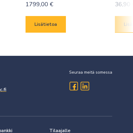
1799,00
€
36,90
Lisätietoa
Lisä
Seuraa meitä somessa
.fi
pankki
Tilaajalle