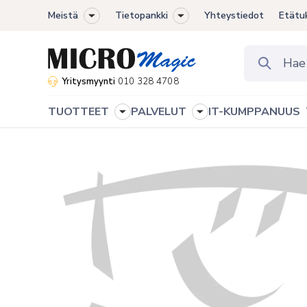
Meistä
Tietopankki
Yhteystiedot
Etätu
Toggle
Toggle
sub-
sub-
menu
menu
Yritysmyynti
010 328 4708
TUOTTEET
PALVELUT
IT-KUMPPANUUS
Toggle
Toggle
sub-
sub-
menu
menu