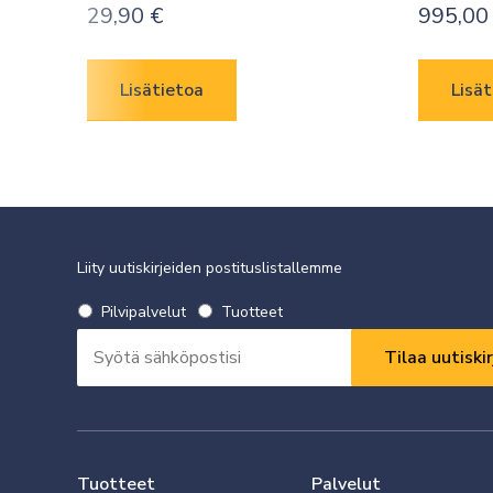
29,90
€
995,0
Lisätietoa
Lisät
Liity uutiskirjeiden postituslistallemme
Valitse
Pilvipalvelut
Tuotteet
uutiskirje
Sähköpostiosoite
*
*
Vaaditaan
Vaaditaan
Tuotteet
Palvelut