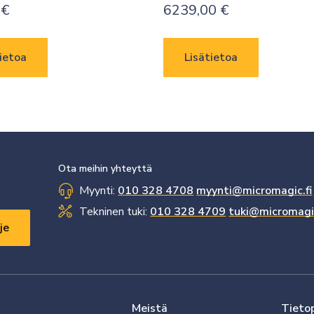
0
€
6239,00
€
ietoa
Lisätietoa
Ota meihin yhteyttä
Myynti:
010 328 4708
myynti@micromagic.fi
Tekninen tuki:
010 328 4709
tuki@micromagic
Meistä
Tieto