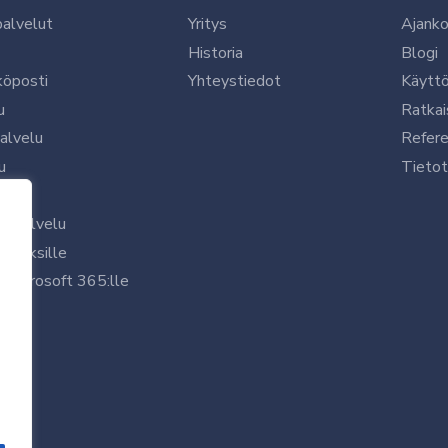
palvelut
Yritys
Ajanko
Historia
Blogi
köposti
Yhteystiedot
Käytt
u
Ratkai
palvelu
Refere
u
Tietot
le
uspalvelu
rityksille
 Microsoft 365:lle
/7