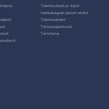
htaista
Toimitustavat ja -kulut
Verkkokaupan yleiset ehdot
öohjeet
Toimitusehdot
sut
Tietosuojaseloste
nssit
Tietoturva
urvatesti