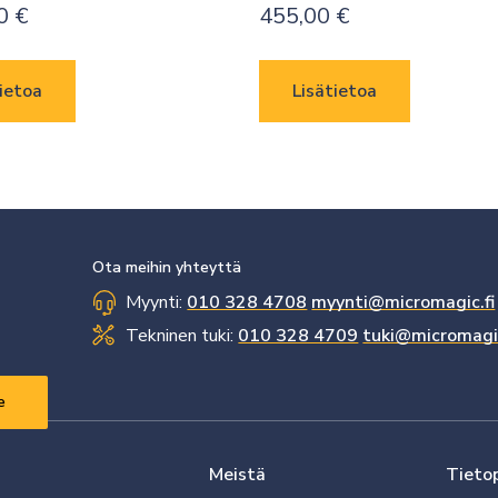
00
€
455,00
€
ietoa
Lisätietoa
Ota meihin yhteyttä
Myynti:
010 328 4708
myynti@micromagic.fi
Tekninen tuki:
010 328 4709
tuki@micromagic
Meistä
Tieto