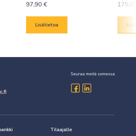
97,90
€
175,0
Lisätietoa
Lisä
Seuraa meitä somessa
.fi
pankki
Tilaajalle