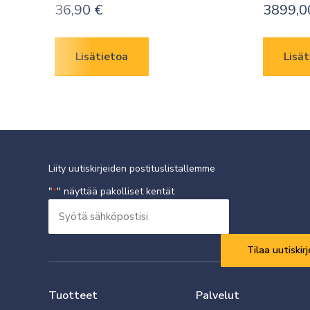
36,90
€
3899,
Lisätietoa
Lisät
Liity uutiskirjeiden postituslistallemme
"
" näyttää pakolliset kentät
*
Syötä
sähköpostisi
Vaaditaan
*
Tuotteet
Palvelut