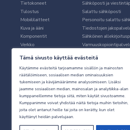
Tietokoneet
Sähköposti ja viestintä
Tulostus
Salattu sähköposti
Mobiililaitteet
Personoitu salattu säh
Kuva ja ääni
Tiedostojen jakopalvel
Komponentit
Sähköinen allekirjoitus
Verkko
Varmuuskopiointipalvel
Ohjelmistot
Microsoft 365 yrityksil
Tämä sivusto käyttää evästeitä
Oheislaitteet
Microsoft 365 -varmist
Käytämme evästeitä tarjoamamme sisällön ja mainosten
WithSecure tietoturva y
räätälöimiseen, sosiaalisen median ominaisuuksien
WithSecuren tietoturva
tukemiseen ja kävijämäärämme analysoimiseen. Lisäksi
Käyttäjätukipalvelu
jaamme sosiaalisen median, mainosalan ja analytiikka-alan
Tietoturvakartoitus
kumppaneillemme tietoja siitä, miten käytät sivustoamme.
Sähköpostikartoitus
Kumppanimme voivat yhdistää näitä tietoja muihin tietoihin,
joita olet antanut heille tai joita on kerätty, kun olet
Valvottu tietoturva 24
käyttänyt heidän palvelujaan.