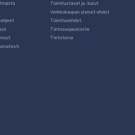
htaista
Toimitustavat ja -kulut
Verkkokaupan yleiset ehdot
öohjeet
Toimitusehdot
sut
Tietosuojaseloste
nssit
Tietoturva
urvatesti