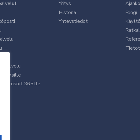
palvelut
Yritys
Ajanko
Historia
Blogi
köposti
Yhteystiedot
Käytt
u
Ratkai
palvelu
Refere
u
Tietot
le
uspalvelu
rityksille
 Microsoft 365:lle
/7