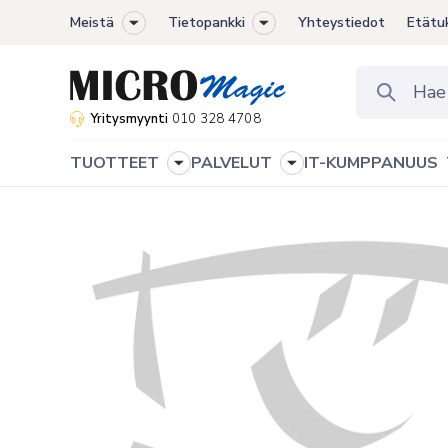
Meistä
Tietopankki
Yhteystiedot
Etätu
Toggle
Toggle
sub-
sub-
menu
menu
Yritysmyynti
010 328 4708
TUOTTEET
PALVELUT
IT-KUMPPANUUS
Toggle
Toggle
sub-
sub-
menu
menu