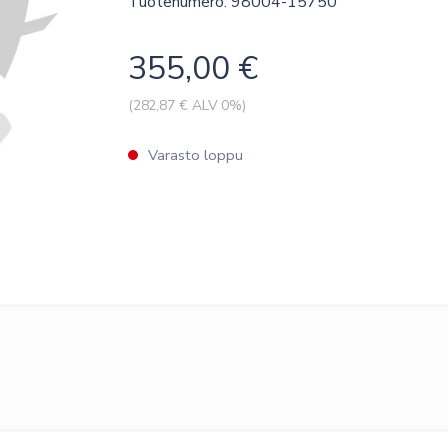
Tuotenumero: 98004-15750
355,00
€
(
282,87
€ ALV 0%)
Varasto loppu