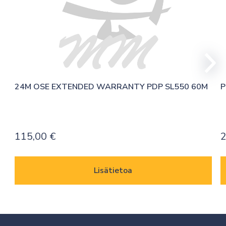
24M OSE EXTENDED WARRANTY PDP SL550 60M
P
115,00
€
2
Lisätietoa