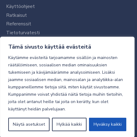
Käyttöohjeet
Ratkaisut
Referenssit
Tietoturvatesti
Tilaajalle
Tämä sivusto käyttää evästeitä
Toimitustavat ja -kulut
Käytämme evästeitä tarjoamamme sisällön ja mainosten
Verkkokaupan yleiset ehdot
räätälöimiseen, sosiaalisen median ominaisuuksien
tukemiseen ja kävijämäärämme analysoimiseen. Lisäksi
Toimitusehdot
jaamme sosiaalisen median, mainosalan ja analytiikka-alan
Tietosuojaseloste
kumppaneillemme tietoja siitä, miten käytät sivustoamme.
Tietoturva
Kumppanimme voivat yhdistää näitä tietoja muihin tietoihin,
joita olet antanut heille tai joita on kerätty, kun olet
käyttänyt heidän palvelujaan.
© 2026 Micro Magic
Näytä asetukset
Hylkää kaikki
Hyväksy kaikki