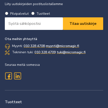
Liity uutiskirjeiden postituslistallemme
Valitse
Pilvipalvelut
Tuotteet
uutiskirje
Sähköpostiosoite
*
*
Vaaditaan
Vaaditaan
Ota meihin yhteyttä
Myynti:
010 328 4708
myynti@micromagic.fi
Tekninen tuki:
010 328 4709
tuki@micromagic.fi
Seuraa meitä somessa
Tuotteet