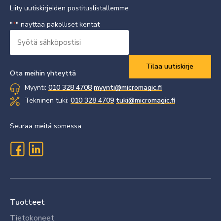
Liity uutiskirjeiden postituslistallemme
"
" näyttää pakolliset kentät
*
Syötä
sähköpostisi
Vaaditaan
*
Ota meihin yhteyttä
Myynti:
010 328 4708
myynti@micromagic.fi
Tekninen tuki:
010 328 4709
tuki@micromagic.fi
Seuraa meitä somessa
Tuotteet
Tietokoneet