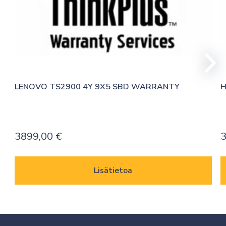
LENOVO TS2900 4Y 9X5 SBD WARRANTY
H
3899,00
€
3
Lisätietoa