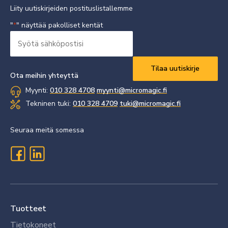
Liity uutiskirjeiden postituslistallemme
"
" näyttää pakolliset kentät
*
Syötä
sähköpostisi
Vaaditaan
*
Ota meihin yhteyttä
Myynti:
010 328 4708
myynti@micromagic.fi
Tekninen tuki:
010 328 4709
tuki@micromagic.fi
Seuraa meitä somessa
Tuotteet
Tietokoneet