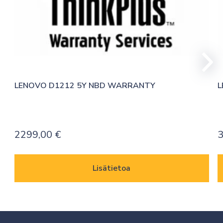
LENOVO D1212 5Y NBD WARRANTY
L
2299,00
€
Lisätietoa