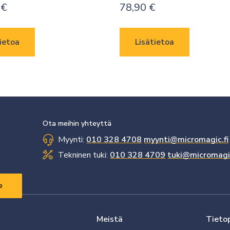
0
€
78,90
€
ietoa
Lisätietoa
Ota meihin yhteyttä
Myynti:
010 328 4708
myynti@micromagic.fi
Tekninen tuki:
010 328 4709
tuki@micromagic
Meistä
Tieto