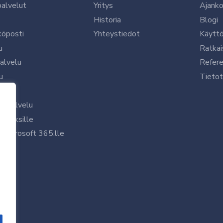
palvelut
Yritys
Ajanko
Historia
Blogi
köposti
Yhteystiedot
Käytt
u
Ratkai
palvelu
Refere
u
Tietot
le
uspalvelu
rityksille
 Microsoft 365:lle
/7