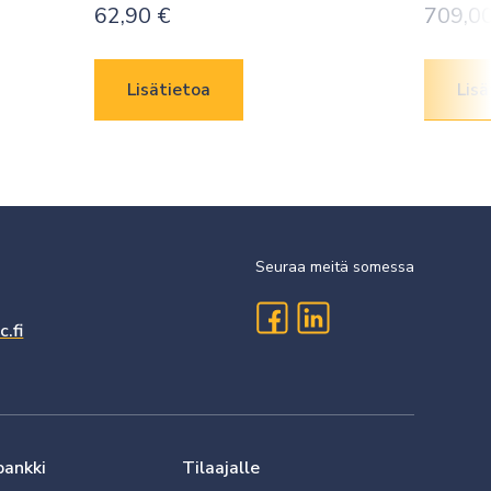
62,90
€
709,0
Lisätietoa
Lisä
Seuraa meitä somessa
.fi
pankki
Tilaajalle