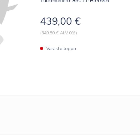
Tuotenumero: 98011-H34845
439,00
€
(
349,80
€ ALV 0%)
Varasto loppu