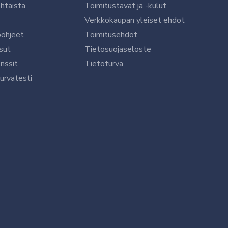
htaista
Toimitustavat ja -kulut
Verkkokaupan yleiset ehdot
öohjeet
Toimitusehdot
sut
Tietosuojaseloste
nssit
Tietoturva
urvatesti