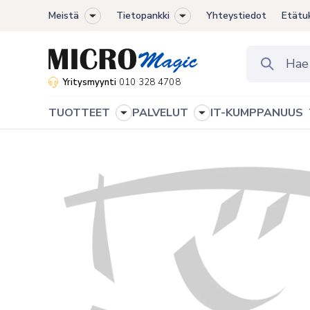
Meistä
Tietopankki
Yhteystiedot
Etätu
Toggle
Toggle
sub-
sub-
menu
menu
Yritysmyynti
010 328 4708
TUOTTEET
PALVELUT
IT-KUMPPANUUS
Toggle
Toggle
sub-
sub-
menu
menu