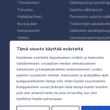
Tietokoneet
Sähköposti ja viestintä
Tulostus
Salattu sähköposti
Mobiililaitteet
Personoitu salattu säh
Kuva ja ääni
Tiedostojen jakopalvel
Komponentit
Sähköinen allekirjoitus
Verkko
Varmuuskopiointipalvel
Ohjelmistot
Microsoft 365 yrityksil
Tämä sivusto käyttää evästeitä
Oheislaitteet
Microsoft 365 -varmist
Käytämme evästeitä tarjoamamme sisällön ja mainosten
WithSecure tietoturva y
räätälöimiseen, sosiaalisen median ominaisuuksien
WithSecuren tietoturva
tukemiseen ja kävijämäärämme analysoimiseen. Lisäksi
Käyttäjätukipalvelu
jaamme sosiaalisen median, mainosalan ja analytiikka-alan
Tietoturvakartoitus
kumppaneillemme tietoja siitä, miten käytät sivustoamme.
Sähköpostikartoitus
Kumppanimme voivat yhdistää näitä tietoja muihin tietoihin,
joita olet antanut heille tai joita on kerätty, kun olet
Valvottu tietoturva 24
käyttänyt heidän palvelujaan.