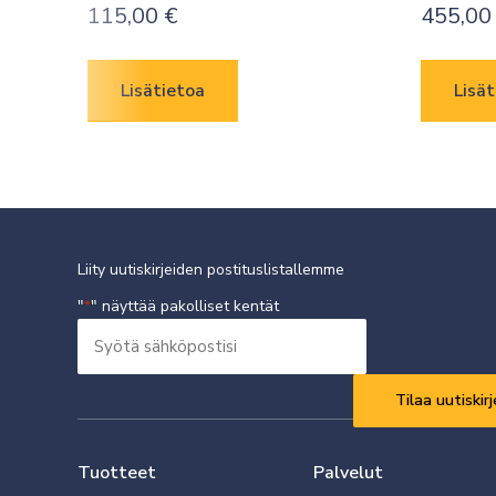
115,00
€
455,0
Lisätietoa
Lisät
Liity uutiskirjeiden postituslistallemme
"
" näyttää pakolliset kentät
*
Syötä
sähköpostisi
Vaaditaan
*
Tuotteet
Palvelut