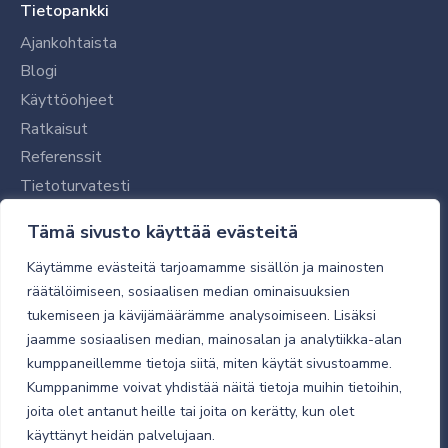
Tietopankki
Ajankohtaista
Blogi
Käyttöohjeet
Ratkaisut
Referenssit
Tietoturvatesti
Tilaajalle
Tämä sivusto käyttää evästeitä
Toimitustavat ja -kulut
Käytämme evästeitä tarjoamamme sisällön ja mainosten
Verkkokaupan yleiset ehdot
räätälöimiseen, sosiaalisen median ominaisuuksien
tukemiseen ja kävijämäärämme analysoimiseen. Lisäksi
Toimitusehdot
jaamme sosiaalisen median, mainosalan ja analytiikka-alan
Tietosuojaseloste
kumppaneillemme tietoja siitä, miten käytät sivustoamme.
Tietoturva
Kumppanimme voivat yhdistää näitä tietoja muihin tietoihin,
joita olet antanut heille tai joita on kerätty, kun olet
käyttänyt heidän palvelujaan.