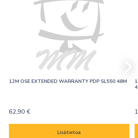
12M OSE EXTENDED WARRANTY PDP SL550 48M
1
4
62,90
€
1
Lisätietoa