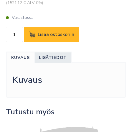
(
1521.12
€ ALV 0%)
Varastossa
EXTREME
Lisää ostoskoriin
EWP
PREMIER
SOFTWARE
KUVAUS
LISÄTIEDOT
SUPPORT
89152
määrä
Kuvaus
Tutustu myös