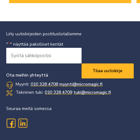
Liity uutiskirjeiden postituslistallemme
"
" näyttää pakolliset kentät
*
Syötä
sähköpostisi
Vaaditaan
*
Ota meihin yhteyttä
Myynti:
010 328 4708
myynti@micromagic.fi
Tekninen tuki:
010 328 4709
tuki@micromagic.fi
Seuraa meitä somessa