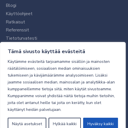
Blogi
Käyttöohjeet
Ratkaisut
Referenssit
Tietoturvatesti
Tilaajalle
Tämä sivusto käyttää evästeitä
Toimitustavat ja -kulut
Käytämme evästeitä tarjoamamme sisällön ja mainosten
Verkkokaupan yleiset ehdot
räätälöimiseen, sosiaalisen median ominaisuuksien
tukemiseen ja kävijämäärämme analysoimiseen. Lisäksi
Toimitusehdot
jaamme sosiaalisen median, mainosalan ja analytiikka-alan
Tietosuojaseloste
kumppaneillemme tietoja siitä, miten käytät sivustoamme.
Tietoturva
Kumppanimme voivat yhdistää näitä tietoja muihin tietoihin,
joita olet antanut heille tai joita on kerätty, kun olet
käyttänyt heidän palvelujaan.
© 2026 Micro Magic
Näytä asetukset
Hylkää kaikki
Hyväksy kaikki