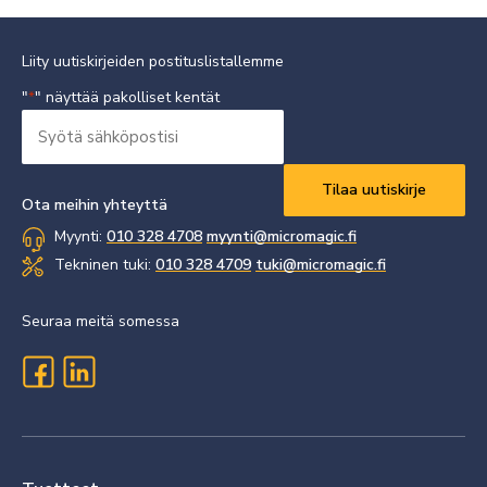
Liity uutiskirjeiden postituslistallemme
"
" näyttää pakolliset kentät
*
Syötä
sähköpostisi
Vaaditaan
*
Ota meihin yhteyttä
Myynti:
010 328 4708
myynti@micromagic.fi
Tekninen tuki:
010 328 4709
tuki@micromagic.fi
Seuraa meitä somessa