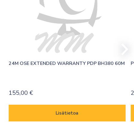
24M OSE EXTENDED WARRANTY PDP BH380 60M
P
155,00
€
2
Lisätietoa