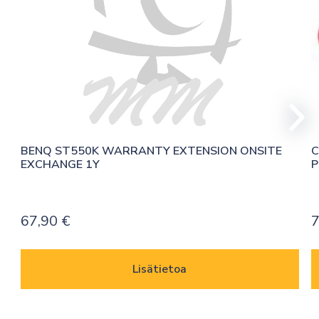
BENQ ST550K WARRANTY EXTENSION ONSITE 
C
EXCHANGE 1Y
P
67,90
€
7
Lisätietoa