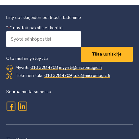
Liity uutiskirjeiden postituslistallemme
"
" näyttää pakolliset kentät
*
Syötä
sähköpostisi
Vaaditaan
*
Ota meihin yhteyttä
Myynti:
010 328 4708
myynti@micromagic.fi
Tekninen tuki:
010 328 4709
tuki@micromagic.fi
Seuraa meitä somessa