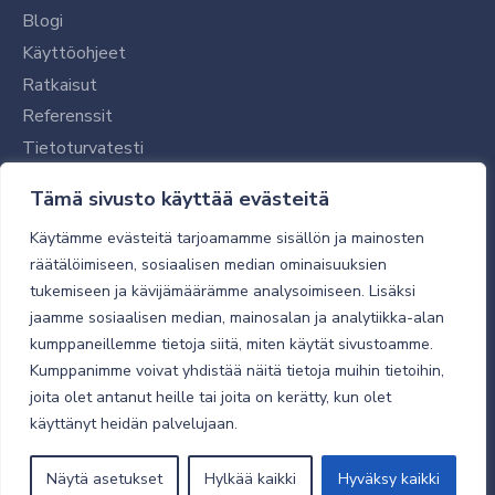
Blogi
Käyttöohjeet
Ratkaisut
Referenssit
Tietoturvatesti
Tilaajalle
Tämä sivusto käyttää evästeitä
Toimitustavat ja -kulut
Käytämme evästeitä tarjoamamme sisällön ja mainosten
Verkkokaupan yleiset ehdot
räätälöimiseen, sosiaalisen median ominaisuuksien
tukemiseen ja kävijämäärämme analysoimiseen. Lisäksi
Toimitusehdot
jaamme sosiaalisen median, mainosalan ja analytiikka-alan
Tietosuojaseloste
kumppaneillemme tietoja siitä, miten käytät sivustoamme.
Tietoturva
Kumppanimme voivat yhdistää näitä tietoja muihin tietoihin,
joita olet antanut heille tai joita on kerätty, kun olet
käyttänyt heidän palvelujaan.
© 2026 Micro Magic
Näytä asetukset
Hylkää kaikki
Hyväksy kaikki