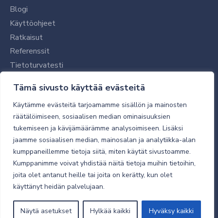
Blogi
Käyttöohjeet
Ratkaisut
Referenssit
Tietoturvatesti
Tilaajalle
Tämä sivusto käyttää evästeitä
Toimitustavat ja -kulut
Käytämme evästeitä tarjoamamme sisällön ja mainosten
Verkkokaupan yleiset ehdot
räätälöimiseen, sosiaalisen median ominaisuuksien
tukemiseen ja kävijämäärämme analysoimiseen. Lisäksi
Toimitusehdot
jaamme sosiaalisen median, mainosalan ja analytiikka-alan
Tietosuojaseloste
kumppaneillemme tietoja siitä, miten käytät sivustoamme.
Tietoturva
Kumppanimme voivat yhdistää näitä tietoja muihin tietoihin,
joita olet antanut heille tai joita on kerätty, kun olet
käyttänyt heidän palvelujaan.
© 2026 Micro Magic
Näytä asetukset
Hylkää kaikki
Hyväksy kaikki