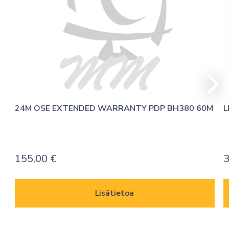
24M OSE EXTENDED WARRANTY PDP BH380 60M
L
155,00
€
Lisätietoa