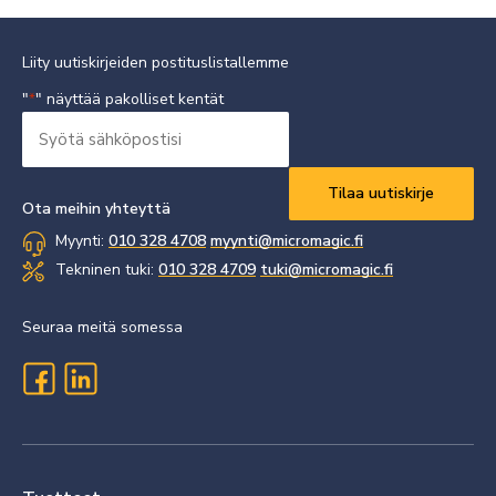
Liity uutiskirjeiden postituslistallemme
"
" näyttää pakolliset kentät
*
Syötä
sähköpostisi
Vaaditaan
*
Ota meihin yhteyttä
Myynti:
010 328 4708
myynti@micromagic.fi
Tekninen tuki:
010 328 4709
tuki@micromagic.fi
Seuraa meitä somessa