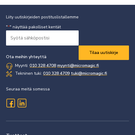
Liity uutiskirjeiden postituslistallemme
"
" näyttää pakolliset kentät
*
Syötä
sähköpostisi
Vaaditaan
*
Ota meihin yhteyttä
Myynti:
010 328 4708
myynti@micromagic.fi
Tekninen tuki:
010 328 4709
tuki@micromagic.fi
Seuraa meitä somessa