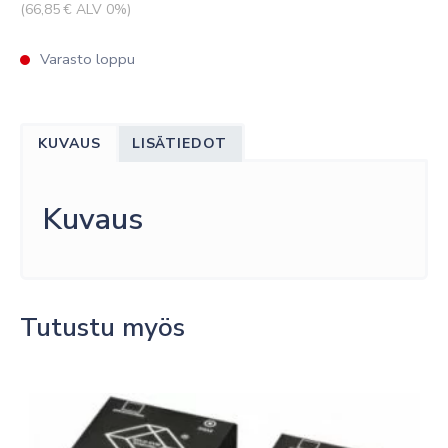
(
66,85
€ ALV 0%)
Varasto loppu
KUVAUS
LISÄTIEDOT
Kuvaus
Tutustu myös