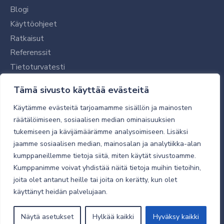
Blogi
Käyttöohjeet
Ratkaisut
Referenssit
Tietoturvatesti
Tilaajalle
Tämä sivusto käyttää evästeitä
Toimitustavat ja -kulut
Käytämme evästeitä tarjoamamme sisällön ja mainosten
Verkkokaupan yleiset ehdot
räätälöimiseen, sosiaalisen median ominaisuuksien
tukemiseen ja kävijämäärämme analysoimiseen. Lisäksi
Toimitusehdot
jaamme sosiaalisen median, mainosalan ja analytiikka-alan
Tietosuojaseloste
kumppaneillemme tietoja siitä, miten käytät sivustoamme.
Tietoturva
Kumppanimme voivat yhdistää näitä tietoja muihin tietoihin,
joita olet antanut heille tai joita on kerätty, kun olet
käyttänyt heidän palvelujaan.
© 2026 Micro Magic
Näytä asetukset
Hylkää kaikki
Hyväksy kaikki