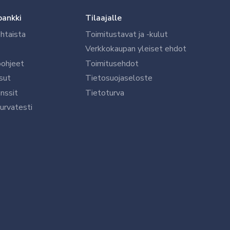
pankki
Tilaajalle
htaista
Toimitustavat ja -kulut
Verkkokaupan yleiset ehdot
öohjeet
Toimitusehdot
sut
Tietosuojaseloste
nssit
Tietoturva
urvatesti