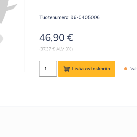
Tuotenumero: 96-0405006
46,90
€
(
37.37
€ ALV 0%)
KRAMER
Lisää ostoskoriin
Väh
CT-
U32/FF-
6
USB-
C
FULL
FEATURE
CABLE
TAA