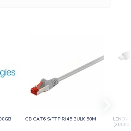
00GB 
GB CAT6 S/FTP RJ45 BULK 50M
LENOVO
(20CM)