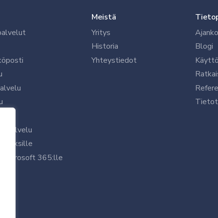
Meistä
Tieto
palvelut
Yritys
Ajanko
Historia
Blogi
köposti
Yhteystiedot
Käytt
u
Ratkai
palvelu
Refere
u
Tietot
le
uspalvelu
rityksille
 Microsoft 365:lle
/7