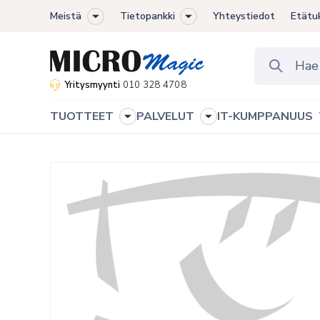
Meistä
Tietopankki
Yhteystiedot
Etätu
Toggle
Toggle
sub-
sub-
menu
menu
Yritysmyynti
010 328 4708
TUOTTEET
PALVELUT
IT-KUMPPANUUS
Toggle
Toggle
sub-
sub-
menu
menu