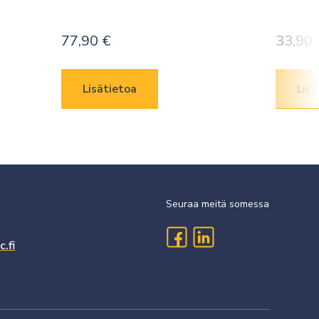
77,90
€
33,90
Lisätietoa
Lisä
Seuraa meitä somessa
.fi