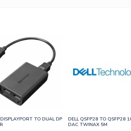
COMPLIANCE
(6F)
määrä
DISPLAYPORT TO DUAL DP 
DELL QSFP28 TO QSFP28 1
R
DAC TWINAX 5M