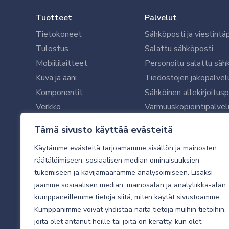
Tuotteet
Palvelut
Tietokoneet
Sähköposti ja viestintä
Tulostus
Salattu sähköposti
Mobiililaitteet
Personoitu salattu säh
Kuva ja ääni
Tiedostojen jakopalvel
Komponentit
Sähköinen allekirjoitus
Verkko
Varmuuskopiointipalvel
Ohjelmistot
Microsoft 365 yrityksil
Tämä sivusto käyttää evästeitä
Oheislaitteet
Microsoft 365 -varmist
Käytämme evästeitä tarjoamamme sisällön ja mainosten
WithSecure tietoturva y
räätälöimiseen, sosiaalisen median ominaisuuksien
WithSecuren tietoturva
tukemiseen ja kävijämäärämme analysoimiseen. Lisäksi
Käyttäjätukipalvelu
jaamme sosiaalisen median, mainosalan ja analytiikka-alan
Tietoturvakartoitus
kumppaneillemme tietoja siitä, miten käytät sivustoamme.
Sähköpostikartoitus
Kumppanimme voivat yhdistää näitä tietoja muihin tietoihin,
joita olet antanut heille tai joita on kerätty, kun olet
Valvottu tietoturva 24