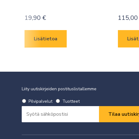
19,90
€
115,0
Lisätietoa
Lisät
Liity uutiskirjeiden postituslistallemme
Valitse
Pilvipalvelut
Tuotteet
uutiskirje
Sähköpostiosoite
*
*
Vaaditaan
Vaaditaan