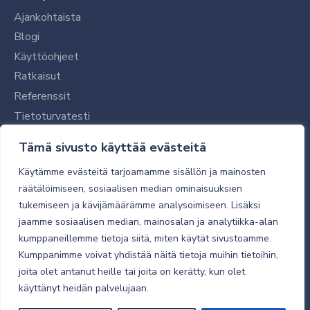
Ajankohtaista
Blogi
Käyttöohjeet
Ratkaisut
Referenssit
Tietoturvatesti
Tilaajalle
Tämä sivusto käyttää evästeitä
Toimitustavat ja -kulut
Käytämme evästeitä tarjoamamme sisällön ja mainosten
Verkkokaupan yleiset ehdot
räätälöimiseen, sosiaalisen median ominaisuuksien
tukemiseen ja kävijämäärämme analysoimiseen. Lisäksi
Toimitusehdot
jaamme sosiaalisen median, mainosalan ja analytiikka-alan
Tietosuojaseloste
kumppaneillemme tietoja siitä, miten käytät sivustoamme.
Tietoturva
Kumppanimme voivat yhdistää näitä tietoja muihin tietoihin,
joita olet antanut heille tai joita on kerätty, kun olet
käyttänyt heidän palvelujaan.