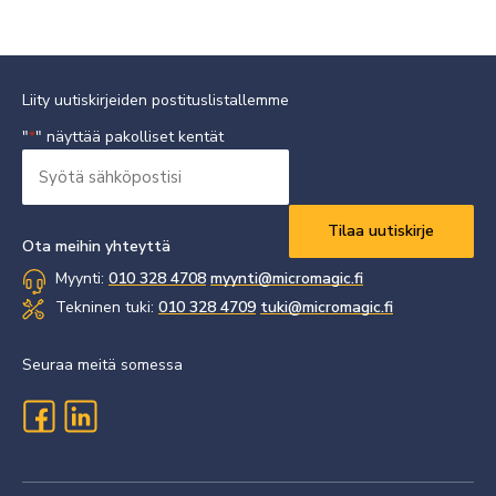
Liity uutiskirjeiden postituslistallemme
"
" näyttää pakolliset kentät
*
Syötä
sähköpostisi
Vaaditaan
*
Ota meihin yhteyttä
Myynti:
010 328 4708
myynti@micromagic.fi
Tekninen tuki:
010 328 4709
tuki@micromagic.fi
Seuraa meitä somessa