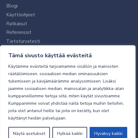
Blogi
Käyttöohjeet
Ratkaisut
Referenssit
Tietoturvatesti
Tilaajalle
Tämä sivusto käyttää evästeitä
Toimitustavat ja -kulut
Käytämme evästeitä tarjoamamme sisällön ja mainosten
Verkkokaupan yleiset ehdot
räätälöimiseen, sosiaalisen median ominaisuuksien
tukemiseen ja kävijämäärämme analysoimiseen. Lisäksi
Toimitusehdot
jaamme sosiaalisen median, mainosalan ja analytiikka-alan
Tietosuojaseloste
kumppaneillemme tietoja siitä, miten käytät sivustoamme.
Tietoturva
Kumppanimme voivat yhdistää näitä tietoja muihin tietoihin,
joita olet antanut heille tai joita on kerätty, kun olet
käyttänyt heidän palvelujaan.
© 2026 Micro Magic
Näytä asetukset
Hylkää kaikki
Hyväksy kaikki