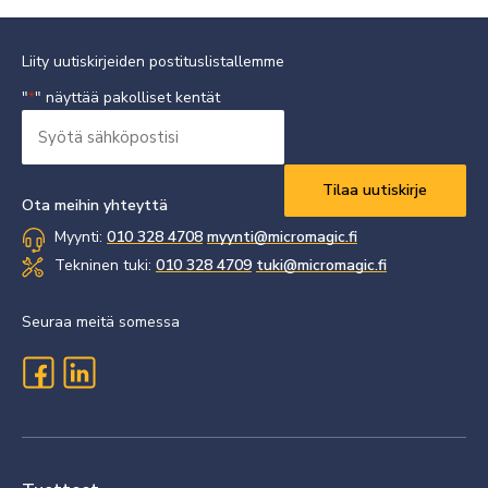
Liity uutiskirjeiden postituslistallemme
"
" näyttää pakolliset kentät
*
Syötä
sähköpostisi
Vaaditaan
*
Ota meihin yhteyttä
Myynti:
010 328 4708
myynti@micromagic.fi
Tekninen tuki:
010 328 4709
tuki@micromagic.fi
Seuraa meitä somessa