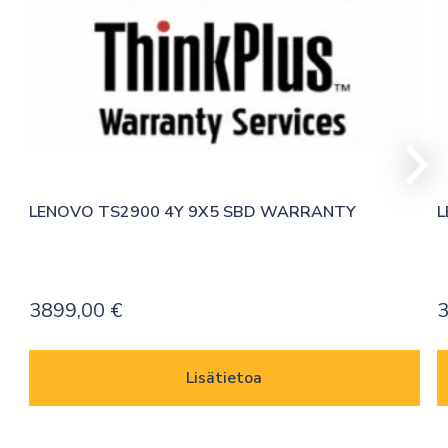
LENOVO TS2900 4Y 9X5 SBD WARRANTY
L
3899,00
€
Lisätietoa